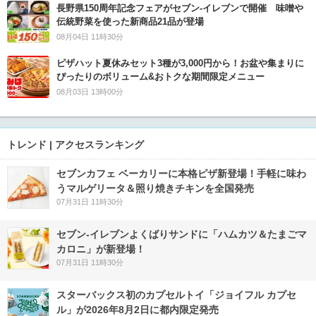
長野県150周年記念フェアがセブン-イレブンで開催 味噌や
伝統野菜を使った新商品21品が登場
08月04日 11時30分
ピザハット夏休みセット3種が3,000円から！お盆や集まりに
ぴったりのボリューム&おトクな期間限定メニュー
08月03日 13時00分
トレンド | アクセスランキング
セブンカフェ ベーカリーに本格ピザ新登場！手軽に味わ
うマルゲリータ＆照り焼きチキンを全国発売
07月31日 11時30分
セブン‐イレブンよくばりサンドに「ハムカツ＆たまごマ
カロニ」が新登場！
07月31日 11時30分
スターバックス初のカプセルトイ「ジョイフル カプセ
ル」が2026年8月2日に都内限定発売