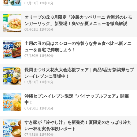
07月31日 13時00分
オリーブの丘 8月限定「冷製カッペリーニ 赤海老のレモ
ンガーリック」新登場！爽やか夏メニューを徹底解説
08月01日 11時30分
土用の丑の日はスシローの特製うな丼＆食べ比べ新メニ
ューを自宅で満喫しよう！
07月30日 11時30分
長岡まつり大花火大会応援フェア｜商品6品が新潟県セブ
ン−イレブンに登場中！
07月31日 11時30分
沖縄セブン‐イレブン限定『パイナップルフェア』開催
中！
07月30日 11時30分
すき家が「冷やし汁」を新発売！夏限定のさっぱり冷た
い一杯を実食体験レポート
07月31日 11時30分