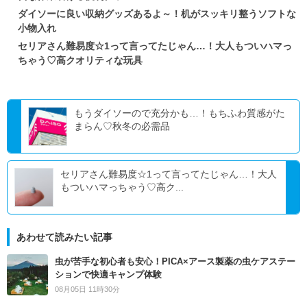
ダイソーに良い収納グッズあるよ～！机がスッキリ整うソフトな
小物入れ
セリアさん難易度☆1って言ってたじゃん…！大人もついハマっ
ちゃう♡高クオリティな玩具
もうダイソーので充分かも…！もちふわ質感がた
まらん♡秋冬の必需品
セリアさん難易度☆1って言ってたじゃん…！大人
もついハマっちゃう♡高ク...
あわせて読みたい記事
虫が苦手な初心者も安心！PICA×アース製薬の虫ケアステー
ションで快適キャンプ体験
08月05日 11時30分