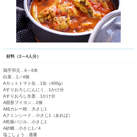
材料（3～4人分）
鶏手羽元…6～8本
白菜…1／4個
Aカットトマト缶…1缶（400g）
Aすりおろしにんにく…1かけ分
Aすりおろし生姜…1かけ分
A固形ブイヨン…2個
A純カレー粉…大さじ1
Aクミンシード…小さじ1（あれば）
A乾燥バジル…小さじ1
A砂糖…小さじ1／4
塩こしょう…適量