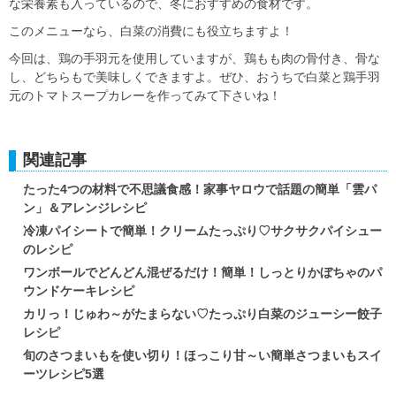
な栄養素も入っているので、冬におすすめの食材です。
このメニューなら、白菜の消費にも役立ちますよ！
今回は、鶏の手羽元を使用していますが、鶏もも肉の骨付き、骨な
し、どちらもで美味しくできますよ。ぜひ、おうちで白菜と鶏手羽
元のトマトスープカレーを作ってみて下さいね！
関連記事
たった4つの材料で不思議食感！家事ヤロウで話題の簡単「雲パ
ン」＆アレンジレシピ
冷凍パイシートで簡単！クリームたっぷり♡サクサクパイシュー
のレシピ
ワンボールでどんどん混ぜるだけ！簡単！しっとりかぼちゃのパ
ウンドケーキレシピ
カリっ！じゅわ～がたまらない♡たっぷり白菜のジューシー餃子
レシピ
旬のさつまいもを使い切り！ほっこり甘～い簡単さつまいもスイ
ーツレシピ5選