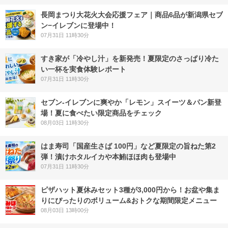
長岡まつり大花火大会応援フェア｜商品6品が新潟県セブ
ン−イレブンに登場中！
07月31日 11時30分
すき家が「冷やし汁」を新発売！夏限定のさっぱり冷た
い一杯を実食体験レポート
07月31日 11時30分
セブン‐イレブンに爽やか「レモン」スイーツ＆パン新登
場！夏に食べたい限定商品をチェック
08月03日 11時30分
はま寿司「国産生さば 100円」など夏限定の旨ねた第2
弾！漬けホタルイカや本鮪ほほ肉も登場中
07月31日 11時30分
ピザハット夏休みセット3種が3,000円から！お盆や集ま
りにぴったりのボリューム&おトクな期間限定メニュー
08月03日 13時00分