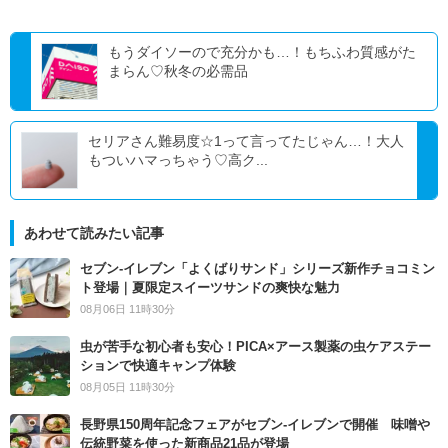
もうダイソーので充分かも…！もちふわ質感がた
まらん♡秋冬の必需品
セリアさん難易度☆1って言ってたじゃん…！大人
もついハマっちゃう♡高ク...
あわせて読みたい記事
セブン‐イレブン「よくばりサンド」シリーズ新作チョコミン
ト登場｜夏限定スイーツサンドの爽快な魅力
08月06日 11時30分
虫が苦手な初心者も安心！PICA×アース製薬の虫ケアステー
ションで快適キャンプ体験
08月05日 11時30分
長野県150周年記念フェアがセブン-イレブンで開催 味噌や
伝統野菜を使った新商品21品が登場