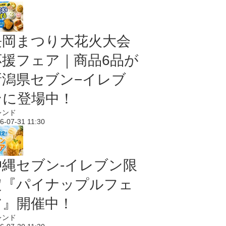
長岡まつり大花火大会
応援フェア｜商品6品が
新潟県セブン−イレブ
ンに登場中！
レンド
6-07-31 11:30
沖縄セブン‐イレブン限
定『パイナップルフェ
ア』開催中！
レンド