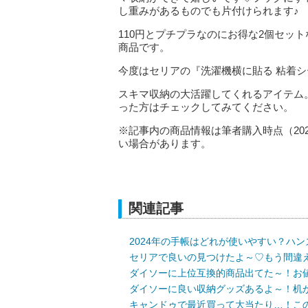
し重みがあるものでも片付けられます♪
110円とプチプラなのにお得な2個セッ
商品です。
今度はセリアの『洗濯機横に貼る 粘着シ
スキマ収納の大活躍してくれるアイテム
った方はチェックしてみてください。
※記事内の商品情報は筆者購入時点（20
い場合があります。
関連記事
2024年の手帳はどれが使いやすい？ハ
セリアで良いの見つけたよ～♡もう間違
ダイソーに上位互換的商品出てた～！お
ダイソーに良い収納グッズあるよ～！机
キャンドゥで最近買って大当たり…！こ