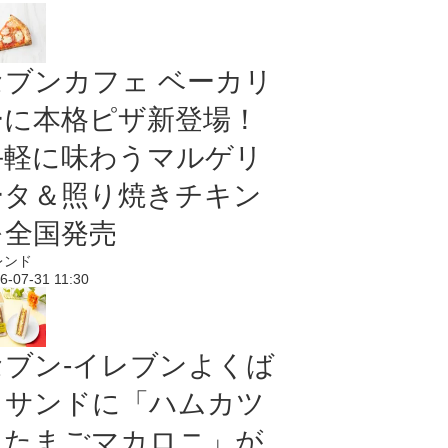
セブンカフェ ベーカリ
ーに本格ピザ新登場！
手軽に味わうマルゲリ
ータ＆照り焼きチキン
を全国発売
レンド
6-07-31 11:30
セブン‐イレブンよくば
りサンドに「ハムカツ
＆たまごマカロニ」が