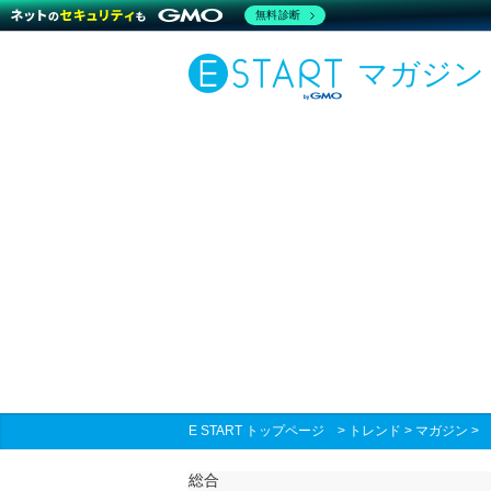
無料診断
マガジン
E START トップページ
>
トレンド
>
マガジン
総合