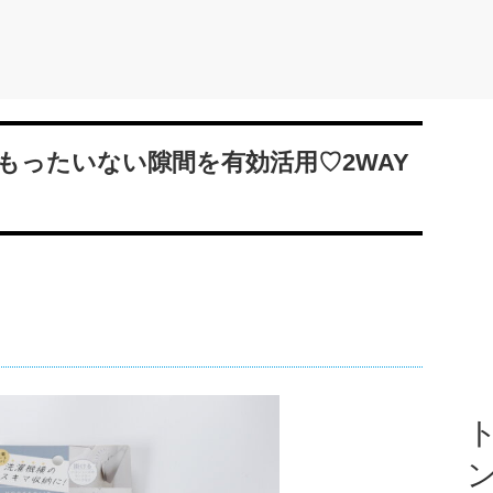
もったいない隙間を有効活用♡2WAY
ト