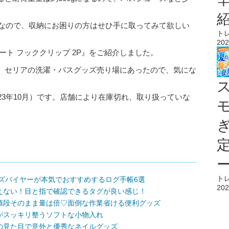
トなので、収納にお困りの方はせひ手に取ってみて欲しい
ト
202
ート フッククリップ 2P』をご紹介しました。
。セリアの洗濯・バスグッズ売り場にあったので、気にな
23年10月）です。店舗により在庫切れ、取り扱っていな
ト
ンズバイヤーが本気でおすすめするログ手帳6選
202
えない！目と指で確認できるタグが良い感じ！
値段そのまま量は倍♡面倒な作業省ける便利グッズ
がスッキリ整うソフトな小物入れ
の見た目で意外と優秀なネイルグッズ