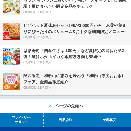
セブン‐イレブンに爽やか「レモン」スイーツ＆パン新登
場！夏に食べたい限定商品をチェック
08月03日 11時30分
ピザハット夏休みセット3種が3,000円から！お盆や集ま
りにぴったりのボリューム&おトクな期間限定メニュー
08月03日 13時00分
はま寿司「国産生さば 100円」など夏限定の旨ねた第2
弾！漬けホタルイカや本鮪ほほ肉も登場中
07月31日 11時30分
関西限定！和歌山の恵みを味わう『和歌山毎度おおきに
フェア』全商品徹底紹介
08月03日 11時30分
ページの先頭へ
プライバシー
利用規約
免責事項
ポリシー