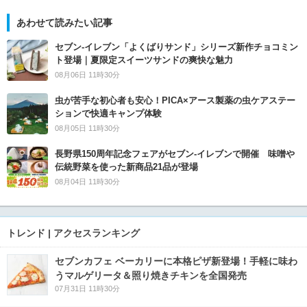
あわせて読みたい記事
セブン‐イレブン「よくばりサンド」シリーズ新作チョコミン
ト登場｜夏限定スイーツサンドの爽快な魅力
08月06日 11時30分
虫が苦手な初心者も安心！PICA×アース製薬の虫ケアステー
ションで快適キャンプ体験
08月05日 11時30分
長野県150周年記念フェアがセブン-イレブンで開催 味噌や
伝統野菜を使った新商品21品が登場
08月04日 11時30分
トレンド | アクセスランキング
セブンカフェ ベーカリーに本格ピザ新登場！手軽に味わ
うマルゲリータ＆照り焼きチキンを全国発売
07月31日 11時30分