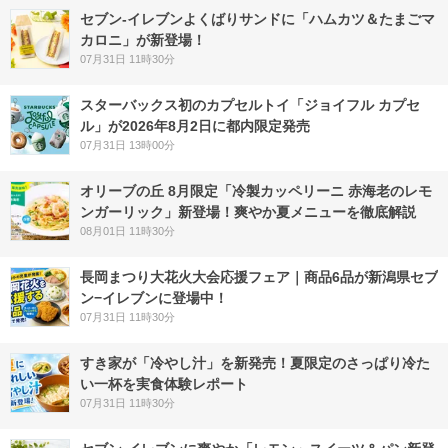
セブン‐イレブンよくばりサンドに「ハムカツ＆たまごマ
カロニ」が新登場！
07月31日 11時30分
スターバックス初のカプセルトイ「ジョイフル カプセ
ル」が2026年8月2日に都内限定発売
07月31日 13時00分
オリーブの丘 8月限定「冷製カッペリーニ 赤海老のレモ
ンガーリック」新登場！爽やか夏メニューを徹底解説
08月01日 11時30分
長岡まつり大花火大会応援フェア｜商品6品が新潟県セブ
ン−イレブンに登場中！
07月31日 11時30分
すき家が「冷やし汁」を新発売！夏限定のさっぱり冷た
い一杯を実食体験レポート
07月31日 11時30分