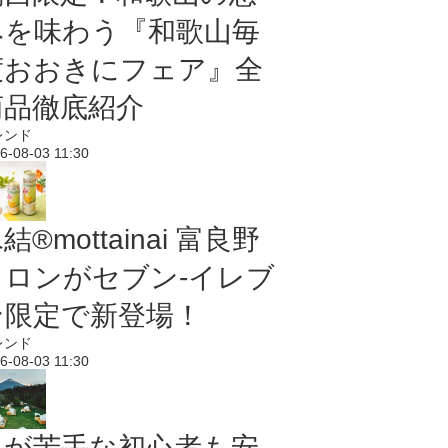
みを味わう『和歌山毎
度おおきにフェア』全
商品徹底紹介
レンド
6-08-03 11:30
結®mottainai 富良野
メロンがセブン‐イレブ
ン限定で新登場！
レンド
6-08-03 11:30
虫が苦手な初心者も安