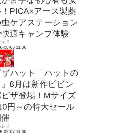
！PICA×アース製薬
の虫ケアステーション
で快適キャンプ体験
レンド
6-08-05 11:30
ピザハット「ハットの
日」8月は新作ビビン
バピザ登場！Mサイズ
810円～の特大セール
開催
レンド
6-08-07 11:30