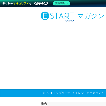
無料診断
マガジン
E START トップページ
>
トレンド
>
マガジン
総合