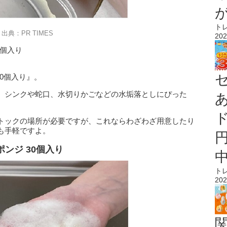
ト
出典：PR TIMES
202
0個入り
0個入り』。
、シンクや蛇口、水切りかごなどの水垢落としにぴった
トックの場所が必要ですが、これならわざわざ用意したり
も手軽ですよ。
ンジ 30個入り
ト
202