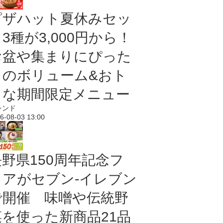
ピザハット夏休みセッ
3種が3,000円から！
お盆や集まりにぴった
りのボリューム&おト
クな期間限定メニュー
レンド
6-08-03 13:00
長野県150周年記念フ
ェアがセブン-イレブン
で開催 味噌や伝統野
菜を使った新商品21品