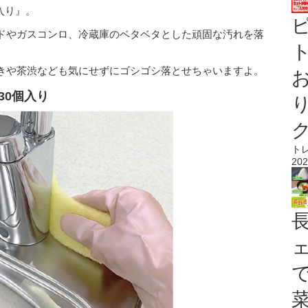
入り』。
ドやガスコンロ、冷蔵庫のベタベタとした頑固な汚れを落
ト
きや茶渋なども気にせずにゴシゴシ落とせちゃいますよ。
30個入り
ト
202