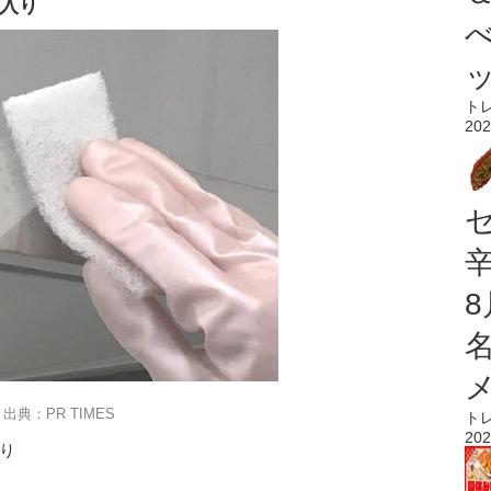
個入り
ト
202
出典：PR TIMES
ト
202
入り