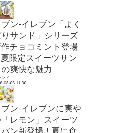
セブン‐イレブン「よく
ばりサンド」シリーズ
新作チョコミント登場
｜夏限定スイーツサン
ドの爽快な魅力
レンド
6-08-06 11:30
セブン‐イレブンに爽や
か「レモン」スイーツ
＆パン新登場！夏に食