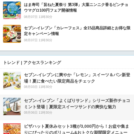
はま寿司「旨ねた夏祭り 第3弾」大葉ニンニク香るビンチョ
ウマグロ100円フェア開催情報
08月07日 11時30分
セブン‐イレブン「カレーフェス」全15品商品詳細とお得な限
定キャンペーン情報
08月07日 11時30分
トレンド | アクセスランキング
セブン‐イレブンに爽やか「レモン」スイーツ＆パン新登
場！夏に食べたい限定商品をチェック
08月03日 11時30分
セブン‐イレブン「よくばりサンド」シリーズ新作チョコ
ミント登場｜夏限定スイーツサンドの爽快な魅力
08月06日 11時30分
ピザハット夏休みセット3種が3,000円から！お盆や集ま
りにぴったりのボリューム&おトクな期間限定メニュー