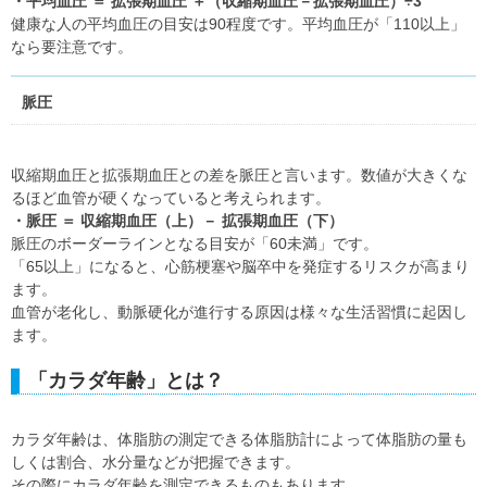
・平均血圧 ＝ 拡張期血圧 ＋（収縮期血圧－拡張期血圧）÷3
健康な人の平均血圧の目安は90程度です。平均血圧が「110以上」
なら要注意です。
脈圧
収縮期血圧と拡張期血圧との差を脈圧と言います。数値が大きくな
るほど血管が硬くなっていると考えられます。
・脈圧 ＝ 収縮期血圧（上）－ 拡張期血圧（下）
脈圧のボーダーラインとなる目安が「60未満」です。
「65以上」になると、心筋梗塞や脳卒中を発症するリスクが高まり
ます。
血管が老化し、動脈硬化が進行する原因は様々な生活習慣に起因し
ます。
「カラダ年齢」とは？
カラダ年齢は、体脂肪の測定できる体脂肪計によって体脂肪の量も
しくは割合、水分量などが把握できます。
その際にカラダ年齢を測定できるものもあります。