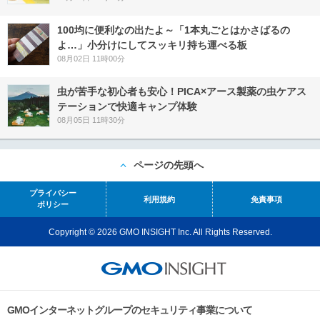
100均に便利なの出たよ～「1本丸ごとはかさばるの
よ…」小分けにしてスッキリ持ち運べる板
08月02日 11時00分
虫が苦手な初心者も安心！PICA×アース製薬の虫ケアス
テーションで快適キャンプ体験
08月05日 11時30分
ページの先頭へ
プライバシー
利用規約
免責事項
ポリシー
Copyright © 2026 GMO INSIGHT Inc. All Rights Reserved.
GMOインターネットグループのセキュリティ事業について