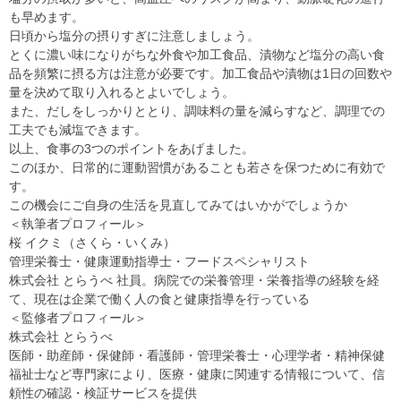
も早めます。
日頃から塩分の摂りすぎに注意しましょう。
とくに濃い味になりがちな外食や加工食品、漬物など塩分の高い食
品を頻繁に摂る方は注意が必要です。加工食品や漬物は1日の回数や
量を決めて取り入れるとよいでしょう。
また、だしをしっかりととり、調味料の量を減らすなど、調理での
工夫でも減塩できます。
以上、食事の3つのポイントをあげました。
このほか、日常的に運動習慣があることも若さを保つために有効で
す。
この機会にご自身の生活を見直してみてはいかがでしょうか
＜執筆者プロフィール＞
桜 イクミ（さくら・いくみ）
管理栄養士・健康運動指導士・フードスペシャリスト
株式会社 とらうべ 社員。病院での栄養管理・栄養指導の経験を経
て、現在は企業で働く人の食と健康指導を行っている
＜監修者プロフィール＞
株式会社 とらうべ
医師・助産師・保健師・看護師・管理栄養士・心理学者・精神保健
福祉士など専門家により、医療・健康に関連する情報について、信
頼性の確認・検証サービスを提供