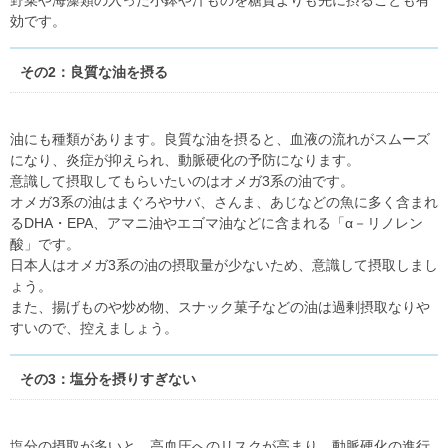
野菜や海藻類の入った小鉢や汁ものを糖質よりも先に摂ることも有
効です。
その2：良質な油を摂る
油にも種類があります。良質な油を摂ると、血液の流れがスムーズ
になり、炎症が抑えられ、動脈硬化の予防になります。
意識して摂取してもらいたいのはオメガ3系の油です。
オメガ3系の油はまぐろやサバ、さんま、あじなどの魚に多く含まれ
るDHA・EPA、アマニ油やエゴマ油などに含まれる「α－リノレン
酸」です。
日本人はオメガ3系の油の摂取量が少ないため、意識して摂取しまし
ょう。
また、揚げものや炒め物、スナック菓子などの油は過剰摂取なりや
すいので、控えましょう。
その3：塩分を摂りすぎない
塩分の摂取が多いと、高血圧へのリスクが高まり、動脈硬化の進行