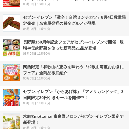
08月03日 13時00分
セブン-イレブン「激辛！台湾ミンチカツ」8月4日数量限
定発売｜名古屋発祥の旨辛グルメが登場
08月03日 11時30分
長野県150周年記念フェアがセブン-イレブンで開催 味
噌や伝統野菜を使った新商品21品が登場
08月04日 11時30分
関西限定！和歌山の恵みを味わう『和歌山毎度おおきに
フェア』全商品徹底紹介
08月03日 11時30分
セブン‐イレブン「からあげ棒」「アメリカンドッグ」3
日間限定30円引きセールを開催中！
08月07日 11時30分
氷結®mottainai 富良野メロンがセブン‐イレブン限定で
新登場！
08月03日 11時30分