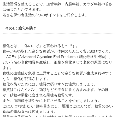
生活習慣を整えることで、血管年齢、内臓年齢、カラダ年齢の若さ
は保つことができます。
若さを保つ食生活の3つのポイントをご紹介します。
その1：糖化を防ぐ
糖化とは、「体のこげ」と言われるものです。
食事から摂取した余分な糖質が、体内のたんぱく質と結びつくと、
「AGEs（Advanced Glycation End Products；糖化最終生成物）」
という名の老化物質を生成し、細胞を劣化させて老化の原因になり
ます。
食後の血糖値が急激に上昇することで余分な糖質が生成されやすく
なり、糖化が促進されます。
糖化を防ぐためには、糖質の摂りすぎに注意しましょう。
糖質はごはんやパン、麺類などの主食に多く含まれます。そのほ
か、砂糖や果物に含まれる果糖も糖質です。
また、血糖値を緩やかに上昇させることを心がけましょう。
ごはんは1食あたり1膳を目安にし、麺類とごはんなど、糖質の多い
食品の重ね食べは控えましょう。