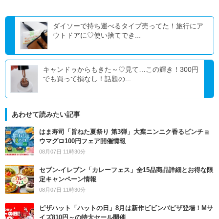
ダイソーで持ち運べるタイプ売ってた！旅行にア
ウトドアに♡使い捨てでき...
キャンドゥからもきた～♡見て…この輝き！300円
でも買って損なし！話題の...
あわせて読みたい記事
はま寿司「旨ねた夏祭り 第3弾」大葉ニンニク香るビンチョ
ウマグロ100円フェア開催情報
08月07日 11時30分
セブン‐イレブン「カレーフェス」全15品商品詳細とお得な限
定キャンペーン情報
08月07日 11時30分
ピザハット「ハットの日」8月は新作ビビンバピザ登場！Mサ
イズ810円～の特大セール開催