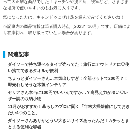
って大正解な商品でした！キッチンや洗面所、寝室など、さまざま
な場所で使いやすいのもお気に入りです。
気になった方は、キャンドゥにぜひ足を運んでみてくださいね！
※記事内の商品情報は筆者購入時点（2023年10月）です。店舗によ
り在庫切れ、取り扱っていない場合があります。
関連記事
ダイソーで持ち運べるタイプ売ってた！旅行にアウトドアに♡使
い捨てできるタオルが便利
ちょっとダイソーさん…本気出しすぎ！全部セットで200円？！
即売れしそうな木製インテリア
セリアさん本当に100円でいいんですか…？高見え力が凄い♡レ
ザー調の収納小物
11月がおすすめ！暮らしのプロに聞く「年末大掃除前にしておき
たい4つのこと」
ダイソーさんありがとう♡大きいサイズあったんだ！カチッとま
とまる便利な容器