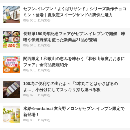
セブン‐イレブン「よくばりサンド」シリーズ新作チョコ
ミント登場｜夏限定スイーツサンドの爽快な魅力
08月06日 11時30分
長野県150周年記念フェアがセブン-イレブンで開催 味
噌や伝統野菜を使った新商品21品が登場
08月04日 11時30分
関西限定！和歌山の恵みを味わう『和歌山毎度おおきに
フェア』全商品徹底紹介
08月03日 11時30分
100均に便利なの出たよ～「1本丸ごとはかさばるの
よ…」小分けにしてスッキリ持ち運べる板
08月02日 11時00分
氷結®mottainai 富良野メロンがセブン‐イレブン限定で
新登場！
08月03日 11時30分