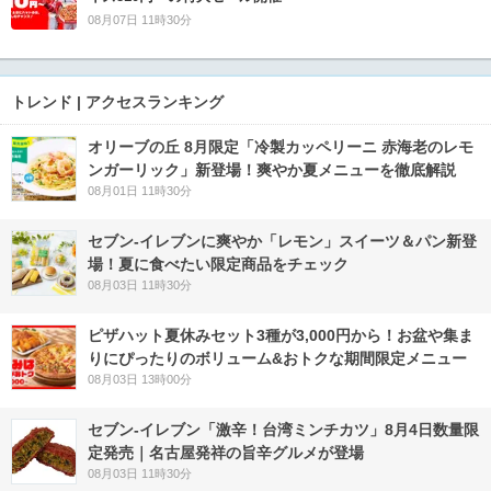
08月07日 11時30分
トレンド | アクセスランキング
オリーブの丘 8月限定「冷製カッペリーニ 赤海老のレモ
ンガーリック」新登場！爽やか夏メニューを徹底解説
08月01日 11時30分
セブン‐イレブンに爽やか「レモン」スイーツ＆パン新登
場！夏に食べたい限定商品をチェック
08月03日 11時30分
ピザハット夏休みセット3種が3,000円から！お盆や集ま
りにぴったりのボリューム&おトクな期間限定メニュー
08月03日 13時00分
セブン-イレブン「激辛！台湾ミンチカツ」8月4日数量限
定発売｜名古屋発祥の旨辛グルメが登場
08月03日 11時30分