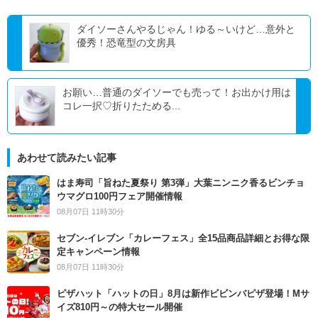
ダイソーさんやるじゃん！ゆる～いけど…意外と
優秀！恐竜型の文房具
お願い…普通のダイソーでも売って！お出かけ用は
コレ一択♡折りたためる...
あわせて読みたい記事
はま寿司「旨ねた夏祭り 第3弾」大葉ニンニク香るビンチョ
ウマグロ100円フェア開催情報
08月07日 11時30分
セブン‐イレブン「カレーフェス」全15品商品詳細とお得な限
定キャンペーン情報
08月07日 11時30分
ピザハット「ハットの日」8月は新作ビビンバピザ登場！Mサ
イズ810円～の特大セール開催