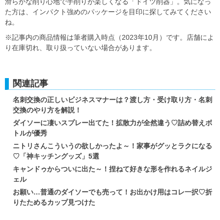
滑らかな削り心地で手削りが楽しくなる「ドイツ削器」。気になっ
た方は、インパクト強めのパッケージを目印に探してみてください
ね。
※記事内の商品情報は筆者購入時点（2023年10月）です。店舗によ
り在庫切れ、取り扱っていない場合があります。
関連記事
名刺交換の正しいビジネスマナーは？渡し方・受け取り方・名刺
交換のやり方を解説！
ダイソーに凄いスプレー出てた！拡散力が全然違う♡詰め替えボ
トルが優秀
ニトリさんこういうの欲しかったよ～！家事がグッとラクになる
♡「神キッチングッズ」5選
キャンドゥからついに出た～！捏ねて好きな形を作れるネイルジ
ェル
お願い…普通のダイソーでも売って！お出かけ用はコレ一択♡折
りたためるカップ見つけた