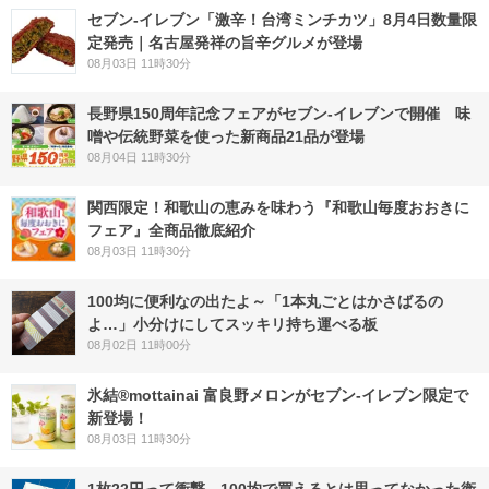
セブン-イレブン「激辛！台湾ミンチカツ」8月4日数量限
定発売｜名古屋発祥の旨辛グルメが登場
08月03日 11時30分
長野県150周年記念フェアがセブン-イレブンで開催 味
噌や伝統野菜を使った新商品21品が登場
08月04日 11時30分
関西限定！和歌山の恵みを味わう『和歌山毎度おおきに
フェア』全商品徹底紹介
08月03日 11時30分
100均に便利なの出たよ～「1本丸ごとはかさばるの
よ…」小分けにしてスッキリ持ち運べる板
08月02日 11時00分
氷結®mottainai 富良野メロンがセブン‐イレブン限定で
新登場！
08月03日 11時30分
1枚22円って衝撃…100均で買えるとは思ってなかった衛