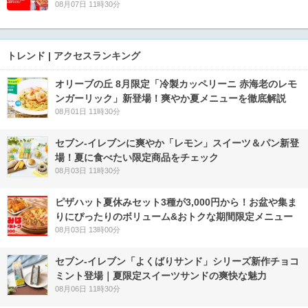
08月07日 11時30分
トレンド | アクセスランキング
オリーブの丘 8月限定「冷製カッペリーニ 赤海老のレモ
ンガーリック」新登場！爽やか夏メニューを徹底解説
08月01日 11時30分
セブン‐イレブンに爽やか「レモン」スイーツ＆パン新登
場！夏に食べたい限定商品をチェック
08月03日 11時30分
ピザハット夏休みセット3種が3,000円から！お盆や集ま
りにぴったりのボリューム&おトクな期間限定メニュー
08月03日 13時00分
セブン‐イレブン「よくばりサンド」シリーズ新作チョコ
ミント登場｜夏限定スイーツサンドの爽快な魅力
08月06日 11時30分