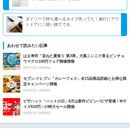
ダイソーで持ち運べるタイプ売ってた！旅行にアウ
トドアに♡使い捨てでき...
あわせて読みたい記事
はま寿司「旨ねた夏祭り 第3弾」大葉ニンニク香るビンチョ
ウマグロ100円フェア開催情報
08月07日 11時30分
セブン‐イレブン「カレーフェス」全15品商品詳細とお得な限
定キャンペーン情報
08月07日 11時30分
ピザハット「ハットの日」8月は新作ビビンバピザ登場！Mサ
イズ810円～の特大セール開催
08月07日 11時30分