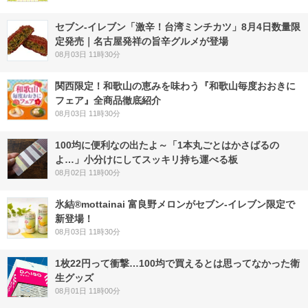
セブン-イレブン「激辛！台湾ミンチカツ」8月4日数量限
定発売｜名古屋発祥の旨辛グルメが登場
08月03日 11時30分
関西限定！和歌山の恵みを味わう『和歌山毎度おおきに
フェア』全商品徹底紹介
08月03日 11時30分
100均に便利なの出たよ～「1本丸ごとはかさばるの
よ…」小分けにしてスッキリ持ち運べる板
08月02日 11時00分
氷結®mottainai 富良野メロンがセブン‐イレブン限定で
新登場！
08月03日 11時30分
1枚22円って衝撃…100均で買えるとは思ってなかった衛
生グッズ
08月01日 11時00分