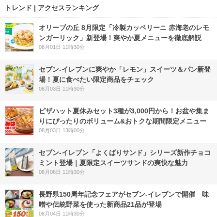
トレンド | アクセスランキング
オリーブの丘 8月限定「冷製カッペリーニ 赤海老のレモ
ンガーリック」新登場！爽やか夏メニューを徹底解説
08月01日 11時30分
セブン‐イレブンに爽やか「レモン」スイーツ＆パン新登
場！夏に食べたい限定商品をチェック
08月03日 11時30分
ピザハット夏休みセット3種が3,000円から！お盆や集ま
りにぴったりのボリューム&おトクな期間限定メニュー
08月03日 13時00分
セブン‐イレブン「よくばりサンド」シリーズ新作チョコ
ミント登場｜夏限定スイーツサンドの爽快な魅力
08月06日 11時30分
長野県150周年記念フェアがセブン-イレブンで開催 味
噌や伝統野菜を使った新商品21品が登場
08月04日 11時30分