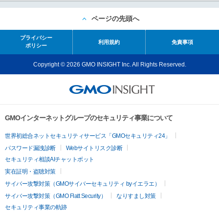
ページの先頭へ
プライバシー
利用規約
免責事項
ポリシー
Copyright © 2026 GMO INSIGHT Inc. All Rights Reserved.
GMOインターネットグループのセキュリティ事業について
世界初総合ネットセキュリティサービス「GMOセキュリティ24」
パスワード漏洩診断
Webサイトリスク診断
セキュリティ相談AIチャットボット
実在証明・盗聴対策
サイバー攻撃対策（GMOサイバーセキュリティ byイエラエ）
サイバー攻撃対策（GMO Flatt Security）
なりすまし対策
セキュリティ事業の軌跡