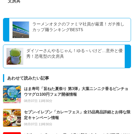
文房具
ラーメンオタクのファミマ社員が厳選！ガチ推し
カップ麺ランキングBEST5
ダイソーさんやるじゃん！ゆる～いけど…意外と優
秀！恐竜型の文房具
あわせて読みたい記事
はま寿司「旨ねた夏祭り 第3弾」大葉ニンニク香るビンチョ
ウマグロ100円フェア開催情報
08月07日 11時30分
セブン‐イレブン「カレーフェス」全15品商品詳細とお得な限
定キャンペーン情報
08月07日 11時30分