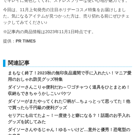
でキレイに発色してくれ、ストレスフリーな使い心地が魅力です。
今回は、11月上旬発売の注目ホリデーコスメ特集をお届けしまし
た。気になるアイテムが見つかった方は、売り切れる前にぜひチェ
ックしてみてください♪
※記事内の商品情報は2023年11月1日時点です。
提供：
PR TIMES
関連記事
まもなく終了！2023秋の無印良品週間で手に入れたい！マニア愛
用のおしゃれ防災グッズ特集
ダイソーさんこりゃ便利だわ～♡ゴチャつく道具をひとまとめ！
収納もできちゃうかしこいバケツ
ダイソーがまたやってくれた♡柄が…ちょっとって思ってた！他
で買ったら千円級の便利グッズ
セリアにも出てたよ～！一度使うと癖になる？！話題のお手入れ
グッズを試してみた
ダイソーさんやるじゃん！ゆる～いけど…意外と優秀！恐竜型の