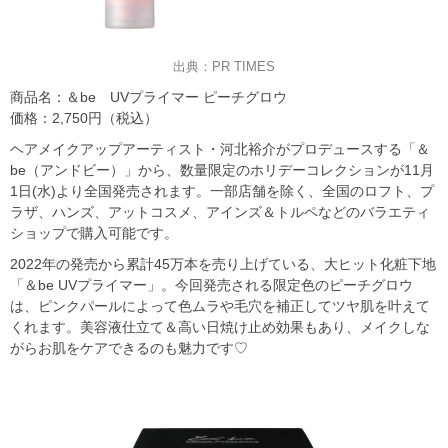
出典：PR TIMES
商品名：＆be UVプライマー ピーチグロウ
価格：2,750円（税込）
ヘアメイクアップアーティスト・河北裕介がプロデュースする「＆
be（アンドビー）」から、数量限定のホリデーコレクションが11月
1日(水)より全国発売されます。一部店舗を除く、全国のロフト、プ
ラザ、ハンズ、アットコスメ、アインズ＆トルペなどのバラエティ
ショップで購入可能です。
2022年の発売から累計45万本を売り上げている、大ヒット化粧下地
「＆be UVプライマー」。今回発売される限定色のピーチグロウ
は、ピンクパールによって色ムラや毛穴を補正してツヤ肌を叶えて
くれます。美容液仕立て＆高い日焼け止め効果もあり、メイクしな
がらお肌をケアできるのも魅力です♡