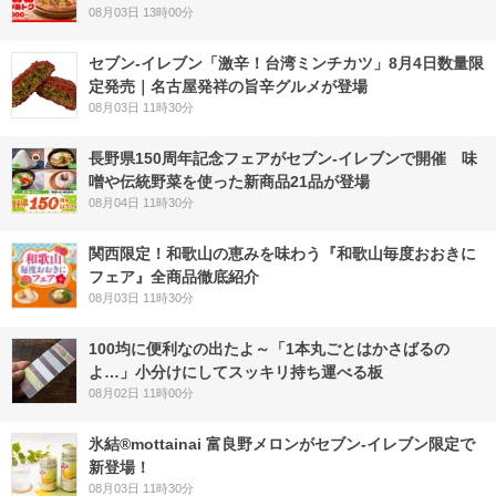
08月03日 13時00分
セブン-イレブン「激辛！台湾ミンチカツ」8月4日数量限
定発売｜名古屋発祥の旨辛グルメが登場
08月03日 11時30分
長野県150周年記念フェアがセブン-イレブンで開催 味
噌や伝統野菜を使った新商品21品が登場
08月04日 11時30分
関西限定！和歌山の恵みを味わう『和歌山毎度おおきに
フェア』全商品徹底紹介
08月03日 11時30分
100均に便利なの出たよ～「1本丸ごとはかさばるの
よ…」小分けにしてスッキリ持ち運べる板
08月02日 11時00分
氷結®mottainai 富良野メロンがセブン‐イレブン限定で
新登場！
08月03日 11時30分