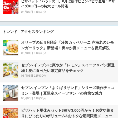
ピザハット「ハットの日」8月は新作ビビンバピザ登場！Mサ
イズ810円～の特大セール開催
08月07日 11時30分
トレンド | アクセスランキング
オリーブの丘 8月限定「冷製カッペリーニ 赤海老のレモ
ンガーリック」新登場！爽やか夏メニューを徹底解説
08月01日 11時30分
セブン‐イレブンに爽やか「レモン」スイーツ＆パン新登
場！夏に食べたい限定商品をチェック
08月03日 11時30分
セブン‐イレブン「よくばりサンド」シリーズ新作チョコ
ミント登場｜夏限定スイーツサンドの爽快な魅力
08月06日 11時30分
ピザハット夏休みセット3種が3,000円から！お盆や集ま
りにぴったりのボリューム&おトクな期間限定メニュー