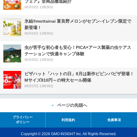
フェア』全商品徹底紹介
08月03日 11時30分
氷結®mottainai 富良野メロンがセブン‐イレブン限定で
新登場！
08月03日 11時30分
虫が苦手な初心者も安心！PICA×アース製薬の虫ケアス
テーションで快適キャンプ体験
08月05日 11時30分
ピザハット「ハットの日」8月は新作ビビンバピザ登場！
Mサイズ810円～の特大セール開催
08月07日 11時30分
ページの先頭へ
プライバシー
利用規約
免責事項
ポリシー
Copyright © 2026 GMO INSIGHT Inc. All Rights Reserved.