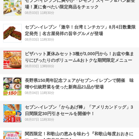
セブン‐イレブンに爽やか「レモン」スイーツ＆パン新登
場！夏に食べたい限定商品をチェック
08月03日 11時30分
セブン-イレブン「激辛！台湾ミンチカツ」8月4日数量限
定発売｜名古屋発祥の旨辛グルメが登場
08月03日 11時30分
ピザハット夏休みセット3種が3,000円から！お盆や集ま
りにぴったりのボリューム&おトクな期間限定メニュー
08月03日 13時00分
長野県150周年記念フェアがセブン-イレブンで開催 味
噌や伝統野菜を使った新商品21品が登場
08月04日 11時30分
セブン‐イレブン「からあげ棒」「アメリカンドッグ」3
日間限定30円引きセールを開催中！
08月07日 11時30分
関西限定！和歌山の恵みを味わう『和歌山毎度おおきに