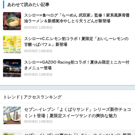
あわせて読みたい記事
スシロー×食べログ「らーめん 武双家」監修！家系風豚骨醤
油ラーメン＆新感覚冷やしとり天うどんが新登場
08月09日 11時30分
スシロー×C.C.レモン初コラボ！夏限定「おいしーレモンの
甘酸っぱパフェ」新登場
08月09日 11時30分
スシロー×GAZOO Racing初コラボ！夏休み限定ミニカー付
きメニュー登場
08月08日 11時30分
トレンド | アクセスランキング
セブン‐イレブン「よくばりサンド」シリーズ新作チョコ
ミント登場｜夏限定スイーツサンドの爽快な魅力
08月06日 11時30分