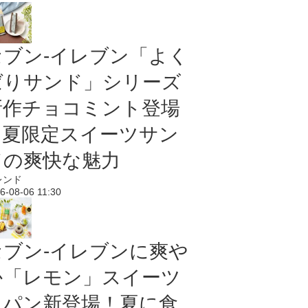
セブン‐イレブン「よく
ばりサンド」シリーズ
新作チョコミント登場
｜夏限定スイーツサン
ドの爽快な魅力
レンド
6-08-06 11:30
セブン‐イレブンに爽や
か「レモン」スイーツ
＆パン新登場！夏に食