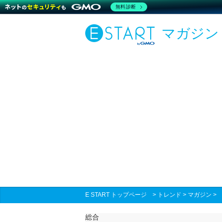
無料診断
マガジン
E START トップページ
>
トレンド
>
マガジン
総合