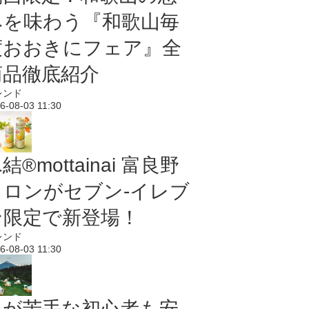
みを味わう『和歌山毎
度おおきにフェア』全
商品徹底紹介
レンド
6-08-03 11:30
結®mottainai 富良野
メロンがセブン‐イレブ
ン限定で新登場！
レンド
6-08-03 11:30
虫が苦手な初心者も安