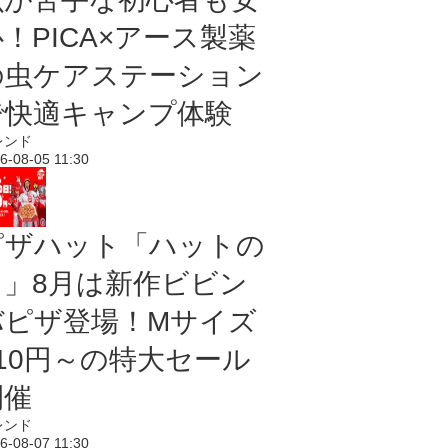
！PICA×アース製薬
の虫ケアステーション
で快適キャンプ体験
レンド
6-08-05 11:30
ピザハット「ハットの
日」8月は新作ビビン
バピザ登場！Mサイズ
810円～の特大セール
開催
レンド
6-08-07 11:30