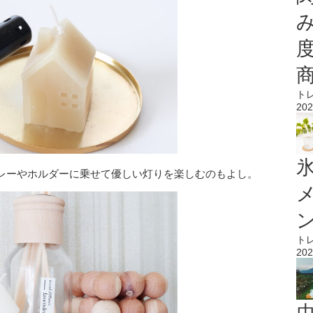
ト
202
氷
レーやホルダーに乗せて優しい灯りを楽しむのもよし。
ト
202