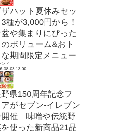
ピザハット夏休みセッ
3種が3,000円から！
お盆や集まりにぴった
りのボリューム&おト
クな期間限定メニュー
レンド
6-08-03 13:00
長野県150周年記念フ
ェアがセブン-イレブン
で開催 味噌や伝統野
菜を使った新商品21品