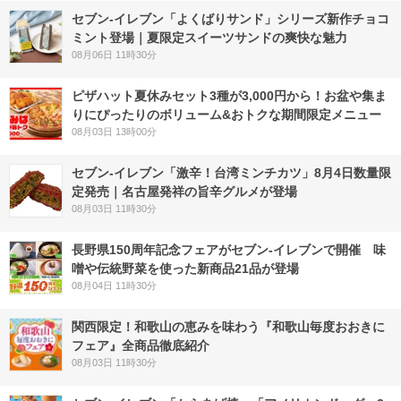
セブン‐イレブン「よくばりサンド」シリーズ新作チョコ
ミント登場｜夏限定スイーツサンドの爽快な魅力
08月06日 11時30分
ピザハット夏休みセット3種が3,000円から！お盆や集ま
りにぴったりのボリューム&おトクな期間限定メニュー
08月03日 13時00分
セブン-イレブン「激辛！台湾ミンチカツ」8月4日数量限
定発売｜名古屋発祥の旨辛グルメが登場
08月03日 11時30分
長野県150周年記念フェアがセブン-イレブンで開催 味
噌や伝統野菜を使った新商品21品が登場
08月04日 11時30分
関西限定！和歌山の恵みを味わう『和歌山毎度おおきに
フェア』全商品徹底紹介
08月03日 11時30分