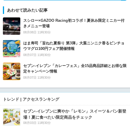
あわせて読みたい記事
スシロー×GAZOO Racing初コラボ！夏休み限定ミニカー付
きメニュー登場
08月08日 11時30分
はま寿司「旨ねた夏祭り 第3弾」大葉ニンニク香るビンチョ
ウマグロ100円フェア開催情報
08月07日 11時30分
セブン‐イレブン「カレーフェス」全15品商品詳細とお得な限
定キャンペーン情報
08月07日 11時30分
トレンド | アクセスランキング
セブン‐イレブンに爽やか「レモン」スイーツ＆パン新登
場！夏に食べたい限定商品をチェック
08月03日 11時30分