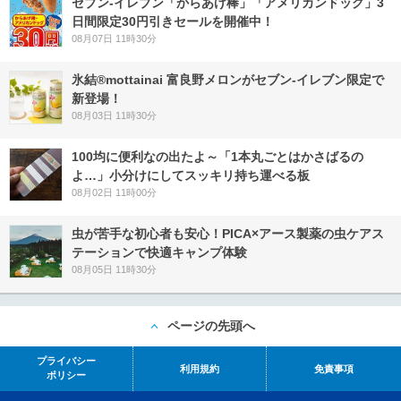
セブン‐イレブン「からあげ棒」「アメリカンドッグ」3
日間限定30円引きセールを開催中！
08月07日 11時30分
氷結®mottainai 富良野メロンがセブン‐イレブン限定で
新登場！
08月03日 11時30分
100均に便利なの出たよ～「1本丸ごとはかさばるの
よ…」小分けにしてスッキリ持ち運べる板
08月02日 11時00分
虫が苦手な初心者も安心！PICA×アース製薬の虫ケアス
テーションで快適キャンプ体験
08月05日 11時30分
ページの先頭へ
プライバシー
利用規約
免責事項
ポリシー