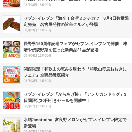
08月03日 13時00分
セブン-イレブン「激辛！台湾ミンチカツ」8月4日数量限
定発売｜名古屋発祥の旨辛グルメが登場
08月03日 11時30分
長野県150周年記念フェアがセブン-イレブンで開催 味
噌や伝統野菜を使った新商品21品が登場
08月04日 11時30分
関西限定！和歌山の恵みを味わう『和歌山毎度おおきに
フェア』全商品徹底紹介
08月03日 11時30分
セブン‐イレブン「からあげ棒」「アメリカンドッグ」3
日間限定30円引きセールを開催中！
08月07日 11時30分
氷結®mottainai 富良野メロンがセブン‐イレブン限定で
新登場！
08月03日 11時30分