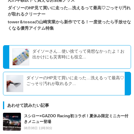
ダイソーのHP見て買いに走った…洗えるって最高♡ごっそり汚れ
が取れるクリーナー
tower＆toscaの山崎実業から新作でてる！一度使ったら手放せな
くなる優秀アイテム特集
ダイソーさん…使い捨てって発想なかったよ！お
出かけにも災害時にも役立...
ダイソーのHP見て買いに走った…洗えるって最高♡
ごっそり汚れが取れるク...
あわせて読みたい記事
スシロー×GAZOO Racing初コラボ！夏休み限定ミニカー付
きメニュー登場
08月08日 11時30分