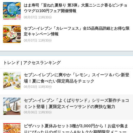
はま寿司「旨ねた夏祭り 第3弾」大葉ニンニク香るビンチョ
ウマグロ100円フェア開催情報
08月07日 11時30分
セブン‐イレブン「カレーフェス」全15品商品詳細とお得な限
定キャンペーン情報
08月07日 11時30分
トレンド | アクセスランキング
セブン‐イレブンに爽やか「レモン」スイーツ＆パン新登
場！夏に食べたい限定商品をチェック
08月03日 11時30分
セブン‐イレブン「よくばりサンド」シリーズ新作チョコ
ミント登場｜夏限定スイーツサンドの爽快な魅力
08月06日 11時30分
ピザハット夏休みセット3種が3,000円から！お盆や集ま
りにぴったりのボリューム&おトクな期間限定メニュー