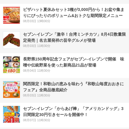
ピザハット夏休みセット3種が3,000円から！お盆や集ま
りにぴったりのボリューム&おトクな期間限定メニュー
08月03日 13時00分
セブン-イレブン「激辛！台湾ミンチカツ」8月4日数量限
定発売｜名古屋発祥の旨辛グルメが登場
08月03日 11時30分
長野県150周年記念フェアがセブン-イレブンで開催 味
噌や伝統野菜を使った新商品21品が登場
08月04日 11時30分
関西限定！和歌山の恵みを味わう『和歌山毎度おおきに
フェア』全商品徹底紹介
08月03日 11時30分
セブン‐イレブン「からあげ棒」「アメリカンドッグ」3
日間限定30円引きセールを開催中！
08月07日 11時30分