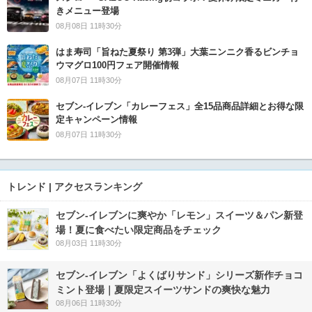
きメニュー登場
08月08日 11時30分
はま寿司「旨ねた夏祭り 第3弾」大葉ニンニク香るビンチョ
ウマグロ100円フェア開催情報
08月07日 11時30分
セブン‐イレブン「カレーフェス」全15品商品詳細とお得な限
定キャンペーン情報
08月07日 11時30分
トレンド | アクセスランキング
セブン‐イレブンに爽やか「レモン」スイーツ＆パン新登
場！夏に食べたい限定商品をチェック
08月03日 11時30分
セブン‐イレブン「よくばりサンド」シリーズ新作チョコ
ミント登場｜夏限定スイーツサンドの爽快な魅力
08月06日 11時30分