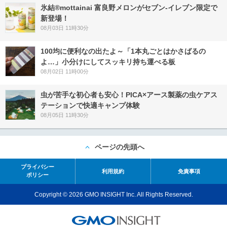
氷結®mottainai 富良野メロンがセブン‐イレブン限定で
新登場！
08月03日 11時30分
100均に便利なの出たよ～「1本丸ごとはかさばるの
よ…」小分けにしてスッキリ持ち運べる板
08月02日 11時00分
虫が苦手な初心者も安心！PICA×アース製薬の虫ケアス
テーションで快適キャンプ体験
08月05日 11時30分
ページの先頭へ
プライバシー
利用規約
免責事項
ポリシー
Copyright © 2026 GMO INSIGHT Inc. All Rights Reserved.