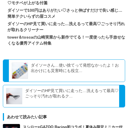
♡モチベが上がる付箋
ダイソーで100円はありがたい♡さっと伸ばすだけで良い感じ…
簡単テクいらずの眉コスメ
ダイソーのHP見て買いに走った…洗えるって最高♡ごっそり汚れ
が取れるクリーナー
tower＆toscaの山崎実業から新作でてる！一度使ったら手放せな
くなる優秀アイテム特集
ダイソーさん…使い捨てって発想なかったよ！お
出かけにも災害時にも役立...
ダイソーのHP見て買いに走った…洗えるって最高♡
ごっそり汚れが取れるク...
あわせて読みたい記事
スシロー×GAZOO Racing初コラボ！夏休み限定ミニカー付