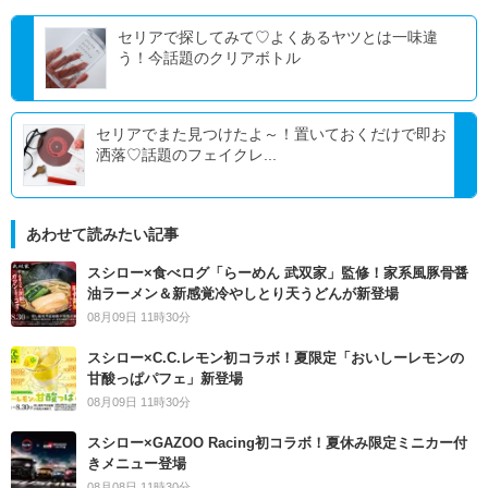
セリアで探してみて♡よくあるヤツとは一味違
う！今話題のクリアボトル
セリアでまた見つけたよ～！置いておくだけで即お
洒落♡話題のフェイクレ...
あわせて読みたい記事
スシロー×食べログ「らーめん 武双家」監修！家系風豚骨醤
油ラーメン＆新感覚冷やしとり天うどんが新登場
08月09日 11時30分
スシロー×C.C.レモン初コラボ！夏限定「おいしーレモンの
甘酸っぱパフェ」新登場
08月09日 11時30分
スシロー×GAZOO Racing初コラボ！夏休み限定ミニカー付
きメニュー登場
08月08日 11時30分