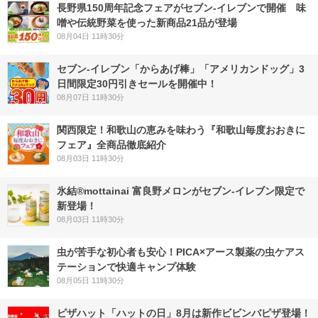
長野県150周年記念フェアがセブン-イレブンで開催 味
噌や伝統野菜を使った新商品21品が登場
08月04日 11時30分
セブン‐イレブン「からあげ棒」「アメリカンドッグ」3
日間限定30円引きセールを開催中！
08月07日 11時30分
関西限定！和歌山の恵みを味わう『和歌山毎度おおきに
フェア』全商品徹底紹介
08月03日 11時30分
氷結®mottainai 富良野メロンがセブン‐イレブン限定で
新登場！
08月03日 11時30分
虫が苦手な初心者も安心！PICA×アース製薬の虫ケアス
テーションで快適キャンプ体験
08月05日 11時30分
ピザハット「ハットの日」8月は新作ビビンバピザ登場！