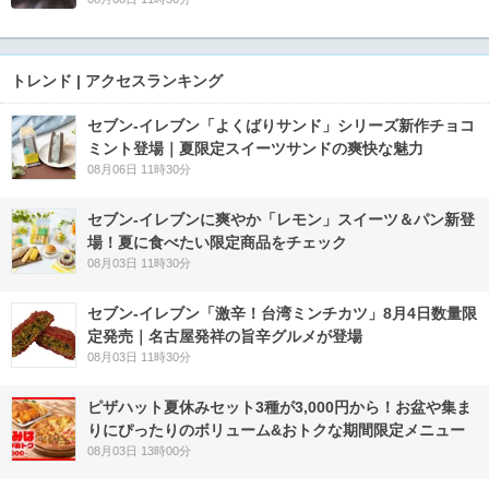
トレンド | アクセスランキング
セブン‐イレブン「よくばりサンド」シリーズ新作チョコ
ミント登場｜夏限定スイーツサンドの爽快な魅力
08月06日 11時30分
セブン‐イレブンに爽やか「レモン」スイーツ＆パン新登
場！夏に食べたい限定商品をチェック
08月03日 11時30分
セブン-イレブン「激辛！台湾ミンチカツ」8月4日数量限
定発売｜名古屋発祥の旨辛グルメが登場
08月03日 11時30分
ピザハット夏休みセット3種が3,000円から！お盆や集ま
りにぴったりのボリューム&おトクな期間限定メニュー
08月03日 13時00分