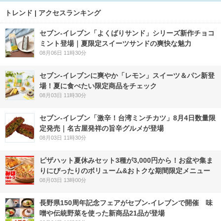
トレンド | アクセスランキング
セブン‐イレブン「よくばりサンド」シリーズ新作チョコ
ミント登場｜夏限定スイーツサンドの爽快な魅力
08月06日 11時30分
セブン‐イレブンに爽やか「レモン」スイーツ＆パン新登
場！夏に食べたい限定商品をチェック
08月03日 11時30分
セブン-イレブン「激辛！台湾ミンチカツ」8月4日数量限
定発売｜名古屋発祥の旨辛グルメが登場
08月03日 11時30分
ピザハット夏休みセット3種が3,000円から！お盆や集ま
りにぴったりのボリューム&おトクな期間限定メニュー
08月03日 13時00分
長野県150周年記念フェアがセブン-イレブンで開催 味
噌や伝統野菜を使った新商品21品が登場