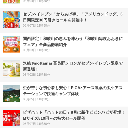
08月04日 11時30分
セブン‐イレブン「からあげ棒」「アメリカンドッグ」3
日間限定30円引きセールを開催中！
08月07日 11時30分
関西限定！和歌山の恵みを味わう『和歌山毎度おおきに
フェア』全商品徹底紹介
08月03日 11時30分
氷結®mottainai 富良野メロンがセブン‐イレブン限定で
新登場！
08月03日 11時30分
虫が苦手な初心者も安心！PICA×アース製薬の虫ケアス
テーションで快適キャンプ体験
08月05日 11時30分
ピザハット「ハットの日」8月は新作ビビンバピザ登場！
Mサイズ810円～の特大セール開催
08月07日 11時30分