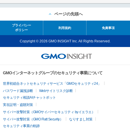
ページの先頭へ
プライバシー
利用規約
免責事項
ポリシー
Copyright © 2026 GMO INSIGHT Inc. All Rights Reserved.
GMOインターネットグループのセキュリティ事業について
世界初総合ネットセキュリティサービス「GMOセキュリティ24」
パスワード漏洩診断
Webサイトリスク診断
セキュリティ相談AIチャットボット
実在証明・盗聴対策
サイバー攻撃対策（GMOサイバーセキュリティ byイエラエ）
サイバー攻撃対策（GMO Flatt Security）
なりすまし対策
セキュリティ事業の軌跡