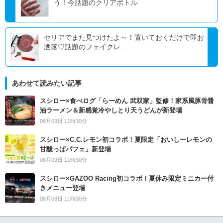
う！今話題のクリアボトル
セリアでまた見つけたよ～！置いておくだけで即お
洒落♡話題のフェイクレ...
あわせて読みたい記事
スシロー×食べログ「らーめん 武双家」監修！家系風豚骨醤
油ラーメン＆新感覚冷やしとり天うどんが新登場
08月09日 11時30分
スシロー×C.C.レモン初コラボ！夏限定「おいしーレモンの
甘酸っぱパフェ」新登場
08月09日 11時30分
スシロー×GAZOO Racing初コラボ！夏休み限定ミニカー付
きメニュー登場
08月08日 11時30分