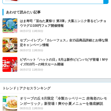
あわせて読みたい記事
はま寿司「旨ねた夏祭り 第3弾」大葉ニンニク香るビンチョ
ウマグロ100円フェア開催情報
08月07日 11時30分
セブン‐イレブン「カレーフェス」全15品商品詳細とお得な限
定キャンペーン情報
08月07日 11時30分
ピザハット「ハットの日」8月は新作ビビンバピザ登場！Mサ
イズ810円～の特大セール開催
08月07日 11時30分
トレンド | アクセスランキング
オリーブの丘 8月限定「冷製カッペリーニ 赤海老のレモ
ンガーリック」新登場！爽やか夏メニューを徹底解説
08月01日 11時30分