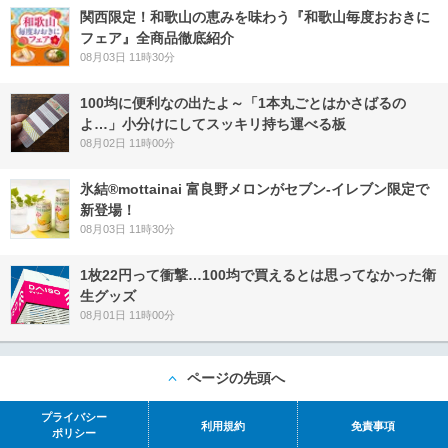
関西限定！和歌山の恵みを味わう『和歌山毎度おおきに
フェア』全商品徹底紹介
08月03日 11時30分
100均に便利なの出たよ～「1本丸ごとはかさばるの
よ…」小分けにしてスッキリ持ち運べる板
08月02日 11時00分
氷結®mottainai 富良野メロンがセブン‐イレブン限定で
新登場！
08月03日 11時30分
1枚22円って衝撃…100均で買えるとは思ってなかった衛
生グッズ
08月01日 11時00分
ページの先頭へ
プライバシー
利用規約
免責事項
ポリシー