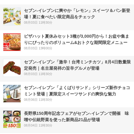
セブン‐イレブンに爽やか「レモン」スイーツ＆パン新登
場！夏に食べたい限定商品をチェック
08月03日 11時30分
ピザハット夏休みセット3種が3,000円から！お盆や集ま
りにぴったりのボリューム&おトクな期間限定メニュー
08月03日 13時00分
セブン-イレブン「激辛！台湾ミンチカツ」8月4日数量限
定発売｜名古屋発祥の旨辛グルメが登場
08月03日 11時30分
セブン‐イレブン「よくばりサンド」シリーズ新作チョコ
ミント登場｜夏限定スイーツサンドの爽快な魅力
08月06日 11時30分
長野県150周年記念フェアがセブン-イレブンで開催 味
噌や伝統野菜を使った新商品21品が登場
08月04日 11時30分