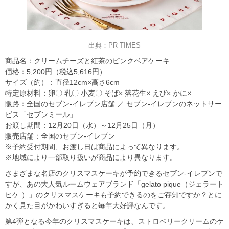
出典：PR TIMES
商品名：クリームチーズと紅茶のピンクベアケーキ
価格：5,200円（税込5,616円）
サイズ（約）：直径12cm×高さ6cm
特定原材料：卵〇 乳〇 小麦〇 そば× 落花生× えび× かに×
販路：全国のセブン‐イレブン店舗 ／ セブン‐イレブンのネットサー
ビス「セブンミール」
お渡し期間：12月20日（水）～12月25日（月）
販売店舗：全国のセブン‐イレブン
※予約受付期間、お渡し日は商品によって異なります。
※地域により一部取り扱いが商品により異なります。
さまざまな名店のクリスマスケーキが予約できるセブン‐イレブンで
すが、あの大人気ルームウェアブランド「gelato pique（ジェラート
ピケ ）」のクリスマスケーキも予約できるのをご存知ですか？とに
かく見た目がかわいすぎると毎年大好評なんです。
第4弾となる今年のクリスマスケーキは、ストロベリークリームのケ