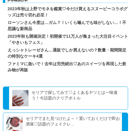
2023年秋は上野でモネを鑑賞♡今だけ買えるスヌーピーコラボグ
ッズは売り切れ必至！
ローソンさん今度は…ガム？！いくら噛んでも味がしない…！不
思議な新商品
2023年秋も開催決定！初開催で11万人が集まった大注目イベント
「やきいもフェス」
えっシャトレーゼさん…通販でしか買えないの？数量・期間限定
の特別なケーキ4選
ファミマに急いで！去年は完売続出♡あのスイーツを再現した飲
み物が再販
セリアで探してみて♡よくあるヤツとは一味違
う！今話題のクリアボトル
セリアでまた見つけたよ～！置いておくだけで即お
洒落♡話題のフェイクレ...