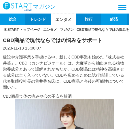
マガジン
総合
トレンド
旅行
経済
エンタメ
E START トップページ
エンタメ
マガジン
CBD商品で現代ならではの悩み
CBD商品で現代ならではの悩みをサポート
2023-11-13 15:00:07
建設や介護事業を手掛ける中、新しくCBD事業も始めた「株式会社
共英」。CBD（カンナビジオール）は、大麻草から抽出される植物
栄養成分とあって誤解されがちだが、CBD製品には精神を高揚させ
る成分は全く入っていない。CBDを広めるために試行錯誤している
代表取締役社長の荒井香名氏に、CBD商品と今後の可能性について
聞いた。
CBD商品で体の痛みや心の不安を解消