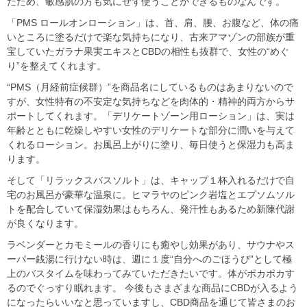
たため、敏感肌の方も気にせず使うことができるものなんです。
「PMS ロールオンローション」は、首、肩、腰、お腹など、体の痛
いところに塗るだけで楽な気持ちになり、古来アマゾンの部族が重
宝していたガラナ果実エキスとCBDの相性も抜群で、女性の“めぐ
り”を整えてくれます。
“PMS（月経前症候群）”を商品名にしているものはあまりないので
すが、女性特有の不安定な気持ちなどを肉体的・精神的両方からサ
ポートしてくれます。「デリケートゾーン用ローション」は、実は
年齢とともに乾燥しやすい女性のデリケートな部分に潤いを与えて
くれるローション。お風呂上がりに塗り、毎日使うと保湿力も高ま
ります。
そして「リラックスバスソルト」は、キャップ１杯入れるだけで自
宅のお風呂が豪華な温泉に。ヒマラヤのピンク岩塩とエプソムソル
トを配合していて保湿効果はもちろん、発汗性もあるため新陳代謝
が良くなります。
ラベンダーとカモミールの香りにも癒やし効果があり、サウナやス
ーパー銭湯に行けない時は、週に１度“自分へのごほうび”として極
上のバスタイムを味わってみていただきたいです。体がポカポカす
るのでぐっすり眠れます。 今後もさまざまな商品にCBDが入るよう
になったらいいなと思っていますし、CBD商品を通じて皆さまのお