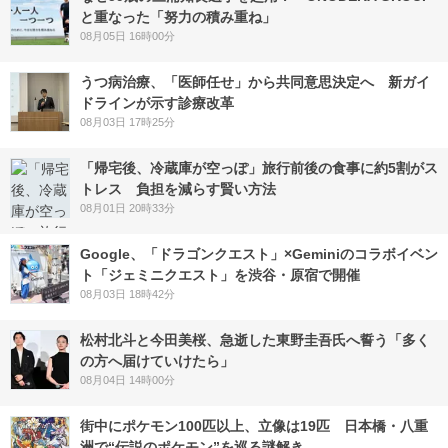
と重なった「努力の積み重ね」
08月05日 16時00分
うつ病治療、「医師任せ」から共同意思決定へ 新ガイ
ドラインが示す診療改革
08月03日 17時25分
「帰宅後、冷蔵庫が空っぽ」旅行前後の食事に約5割がス
トレス 負担を減らす賢い方法
08月01日 20時33分
Google、「ドラゴンクエスト」×Geminiのコラボイベン
ト「ジェミニクエスト」を渋谷・原宿で開催
08月03日 18時42分
松村北斗と今田美桜、急逝した東野圭吾氏へ誓う「多く
の方へ届けていけたら」
08月04日 14時00分
街中にポケモン100匹以上、立像は19匹 日本橋・八重
洲で“伝説のポケモン”を巡る謎解き