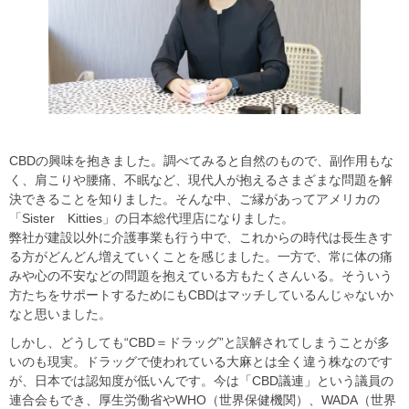
CBDの興味を抱きました。調べてみると自然のもので、副作用もな
く、肩こりや腰痛、不眠など、現代人が抱えるさまざまな問題を解
決できることを知りました。そんな中、ご縁があってアメリカの
「Sister Kitties」の日本総代理店になりました。
弊社が建設以外に介護事業も行う中で、これからの時代は長生きす
る方がどんどん増えていくことを感じました。一方で、常に体の痛
みや心の不安などの問題を抱えている方もたくさんいる。そういう
方たちをサポートするためにもCBDはマッチしているんじゃないか
なと思いました。
しかし、どうしても“CBD＝ドラッグ”と誤解されてしまうことが多
いのも現実。ドラッグで使われている大麻とは全く違う株なのです
が、日本では認知度が低いんです。今は「CBD議連」という議員の
連合会もでき、厚生労働省やWHO（世界保健機関）、WADA（世界