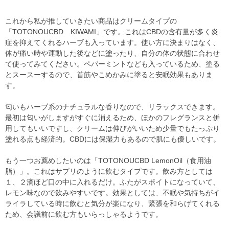
これから私が推していきたい商品はクリームタイプの
「TOTONOUCBD KIWAMI」です。これはCBDの含有量が多く炎
症を抑えてくれるハーブも入っています。使い方に決まりはなく、
体が痛い時や運動した後などに塗ったり、自分の体の状態に合わせ
て使ってみてください。ペパーミントなども入っているため、塗る
とスースーするので、首筋やこめかみに塗ると安眠効果もありま
す。
匂いもハーブ系のナチュラルな香りなので、リラックスできます。
最初は匂いがしますがすぐに消えるため、ほかのフレグランスと併
用してもいいですし、クリームは伸びがいいため少量でもたっぷり
塗れる点も経済的。CBDには保湿力もあるので肌にも優しいです。
もう一つお薦めしたいのは「TOTONOUCBD LemonOil（食用油
脂）」。これはサプリのように飲むタイプです。飲み方としては
１、２滴ほど口の中に入れるだけ。ふたがスポイトになっていて、
レモン味なので飲みやすいです。効果としては、不眠や気持ちがイ
ライラしている時に飲むと気分が楽になり、緊張を和らげてくれる
ため、会議前に飲む方もいらっしゃるようです。