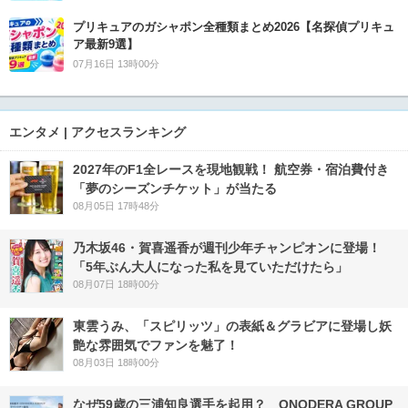
プリキュアのガシャポン全種類まとめ2026【名探偵プリキュ
ア最新9選】
07月16日 13時00分
エンタメ | アクセスランキング
2027年のF1全レースを現地観戦！ 航空券・宿泊費付き
「夢のシーズンチケット」が当たる
08月05日 17時48分
乃木坂46・賀喜遥香が週刊少年チャンピオンに登場！
「5年ぶん大人になった私を見ていただけたら」
08月07日 18時00分
東雲うみ、「スピリッツ」の表紙＆グラビアに登場し妖
艶な雰囲気でファンを魅了！
08月03日 18時00分
なぜ59歳の三浦知良選手を起用？ ONODERA GROUP