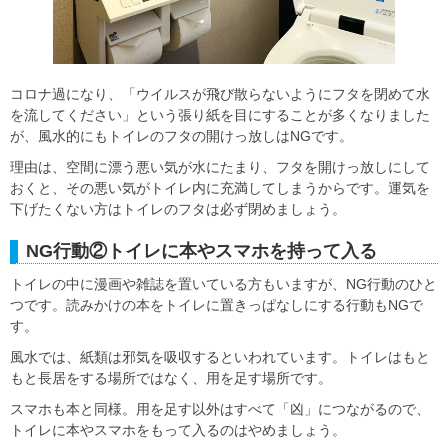
コロナ過になり、「ウイルスが飛び散らないようにフタを閉めて水
を流してください」という張り紙を目にすることが多くなりました
が、風水的にもトイレのフタの開けっ放しはNGです。
理由は、空間に漂う悪い気が水にたまり、フタを開けっ放しにして
おくと、その悪い気がトイレ内に充満してしまうからです。運気を
下げたくない方はトイレのフタは必ず閉めましょう。
NG行動②トイレに本やスマホを持って入る
トイレの中に漫画や雑誌を置いている方もいますが、NG行動のひと
つです。読みかけの本をトイレに置きっぱなしにする行動もNGで
す。
風水では、紙類は邪気を吸収するといわれています。トイレはもと
もと長居をする場所ではなく、用を足す場所です。
スマホも本と同様。用を足す以外はすべて「凶」につながるので、
トイレに本やスマホをもって入るのはやめましょう。