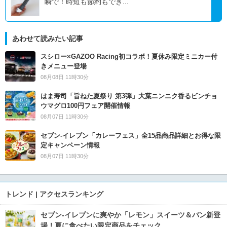
瞬で！時短も節約もでき...
あわせて読みたい記事
スシロー×GAZOO Racing初コラボ！夏休み限定ミニカー付
きメニュー登場
08月08日 11時30分
はま寿司「旨ねた夏祭り 第3弾」大葉ニンニク香るビンチョ
ウマグロ100円フェア開催情報
08月07日 11時30分
セブン‐イレブン「カレーフェス」全15品商品詳細とお得な限
定キャンペーン情報
08月07日 11時30分
トレンド | アクセスランキング
セブン‐イレブンに爽やか「レモン」スイーツ＆パン新登
場！夏に食べたい限定商品をチェック