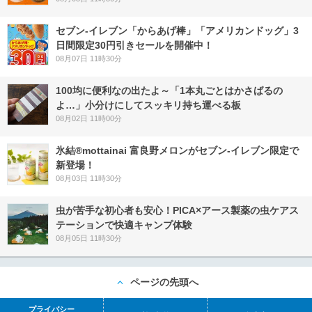
セブン‐イレブン「からあげ棒」「アメリカンドッグ」3
日間限定30円引きセールを開催中！
08月07日 11時30分
100均に便利なの出たよ～「1本丸ごとはかさばるの
よ…」小分けにしてスッキリ持ち運べる板
08月02日 11時00分
氷結®mottainai 富良野メロンがセブン‐イレブン限定で
新登場！
08月03日 11時30分
虫が苦手な初心者も安心！PICA×アース製薬の虫ケアス
テーションで快適キャンプ体験
08月05日 11時30分
ページの先頭へ
プライバシー