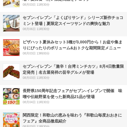
08月03日 11時30分
セブン‐イレブン「よくばりサンド」シリーズ新作チョコ
ミント登場｜夏限定スイーツサンドの爽快な魅力
08月06日 11時30分
ピザハット夏休みセット3種が3,000円から！お盆や集ま
りにぴったりのボリューム&おトクな期間限定メニュー
08月03日 13時00分
セブン-イレブン「激辛！台湾ミンチカツ」8月4日数量限
定発売｜名古屋発祥の旨辛グルメが登場
08月03日 11時30分
長野県150周年記念フェアがセブン-イレブンで開催 味
噌や伝統野菜を使った新商品21品が登場
08月04日 11時30分
関西限定！和歌山の恵みを味わう『和歌山毎度おおきに
フェア』全商品徹底紹介
08月03日 11時30分