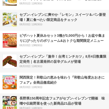
08月01日 11時30分
セブン‐イレブンに爽やか「レモン」スイーツ＆パン新登
場！夏に食べたい限定商品をチェック
08月03日 11時30分
ピザハット夏休みセット3種が3,000円から！お盆や集ま
りにぴったりのボリューム&おトクな期間限定メニュー
08月03日 13時00分
セブン-イレブン「激辛！台湾ミンチカツ」8月4日数量限
定発売｜名古屋発祥の旨辛グルメが登場
08月03日 11時30分
関西限定！和歌山の恵みを味わう『和歌山毎度おおきに
フェア』全商品徹底紹介
08月03日 11時30分
長野県150周年記念フェアがセブン-イレブンで開催 味
噌や伝統野菜を使った新商品21品が登場
08月04日 11時30分