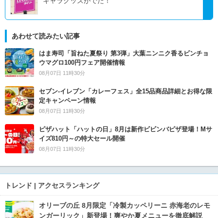
キャラグッズがでた！
あわせて読みたい記事
はま寿司「旨ねた夏祭り 第3弾」大葉ニンニク香るビンチョ
ウマグロ100円フェア開催情報
08月07日 11時30分
セブン‐イレブン「カレーフェス」全15品商品詳細とお得な限
定キャンペーン情報
08月07日 11時30分
ピザハット「ハットの日」8月は新作ビビンバピザ登場！Mサ
イズ810円～の特大セール開催
08月07日 11時30分
トレンド | アクセスランキング
オリーブの丘 8月限定「冷製カッペリーニ 赤海老のレモ
ンガーリック」新登場！爽やか夏メニューを徹底解説