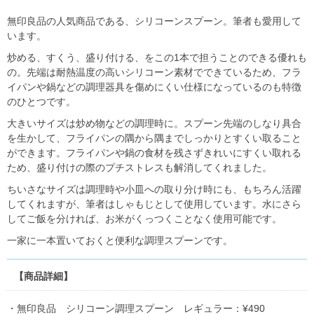
無印良品の人気商品である、シリコーンスプーン。筆者も愛用して
います。
炒める、すくう、盛り付ける、をこの1本で担うことのできる優れも
の。先端は耐熱温度の高いシリコーン素材でできているため、フラ
イパンや鍋などの調理器具を傷めにくい仕様になっているのも特徴
のひとつです。
大きいサイズは炒め物などの調理時に。スプーン先端のしなり具合
を生かして、フライパンの隅から隅までしっかりとすくい取ること
ができます。フライパンや鍋の食材を残さずきれいにすくい取れる
ため、盛り付けの際のプチストレスも解消してくれました。
ちいさなサイズは調理時や小皿への取り分け時にも、もちろん活躍
してくれますが、筆者はしゃもじとして使用しています。水にさら
してご飯を分ければ、お米がくっつくことなく使用可能です。
一家に一本置いておくと便利な調理スプーンです。
【商品詳細】
・無印良品 シリコーン調理スプーン レギュラー：¥490