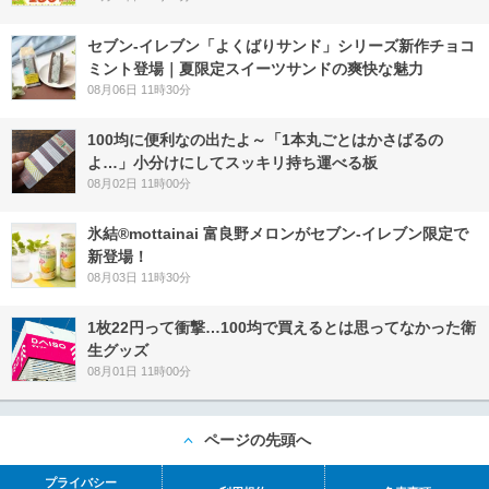
セブン‐イレブン「よくばりサンド」シリーズ新作チョコ
ミント登場｜夏限定スイーツサンドの爽快な魅力
08月06日 11時30分
100均に便利なの出たよ～「1本丸ごとはかさばるの
よ…」小分けにしてスッキリ持ち運べる板
08月02日 11時00分
氷結®mottainai 富良野メロンがセブン‐イレブン限定で
新登場！
08月03日 11時30分
1枚22円って衝撃…100均で買えるとは思ってなかった衛
生グッズ
08月01日 11時00分
ページの先頭へ
プライバシー