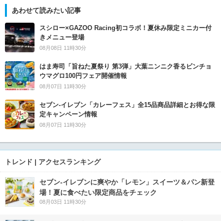
あわせて読みたい記事
スシロー×GAZOO Racing初コラボ！夏休み限定ミニカー付
きメニュー登場
08月08日 11時30分
はま寿司「旨ねた夏祭り 第3弾」大葉ニンニク香るビンチョ
ウマグロ100円フェア開催情報
08月07日 11時30分
セブン‐イレブン「カレーフェス」全15品商品詳細とお得な限
定キャンペーン情報
08月07日 11時30分
トレンド | アクセスランキング
セブン‐イレブンに爽やか「レモン」スイーツ＆パン新登
場！夏に食べたい限定商品をチェック
08月03日 11時30分