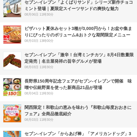
セブン‐イレブン「よくばりサンド」シリーズ新作チョコ
ミント登場｜夏限定スイーツサンドの爽快な魅力
08月06日 11時30分
ピザハット夏休みセット3種が3,000円から！お盆や集ま
りにぴったりのボリューム&おトクな期間限定メニュー
08月03日 13時00分
セブン-イレブン「激辛！台湾ミンチカツ」8月4日数量限
定発売｜名古屋発祥の旨辛グルメが登場
08月03日 11時30分
長野県150周年記念フェアがセブン-イレブンで開催 味
噌や伝統野菜を使った新商品21品が登場
08月04日 11時30分
関西限定！和歌山の恵みを味わう『和歌山毎度おおきに
フェア』全商品徹底紹介
08月03日 11時30分
セブン‐イレブン「からあげ棒」「アメリカンドッグ」3