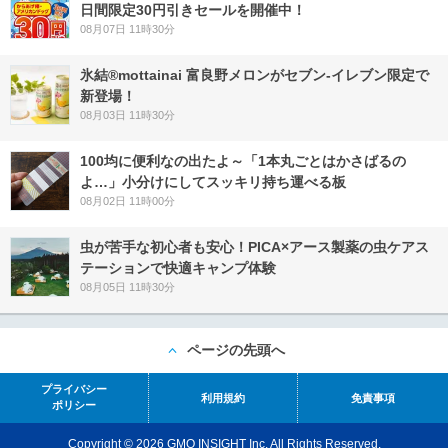
日間限定30円引きセールを開催中！
08月07日 11時30分
氷結®mottainai 富良野メロンがセブン‐イレブン限定で
新登場！
08月03日 11時30分
100均に便利なの出たよ～「1本丸ごとはかさばるの
よ…」小分けにしてスッキリ持ち運べる板
08月02日 11時00分
虫が苦手な初心者も安心！PICA×アース製薬の虫ケアス
テーションで快適キャンプ体験
08月05日 11時30分
ページの先頭へ
プライバシー
利用規約
免責事項
ポリシー
Copyright © 2026 GMO INSIGHT Inc. All Rights Reserved.