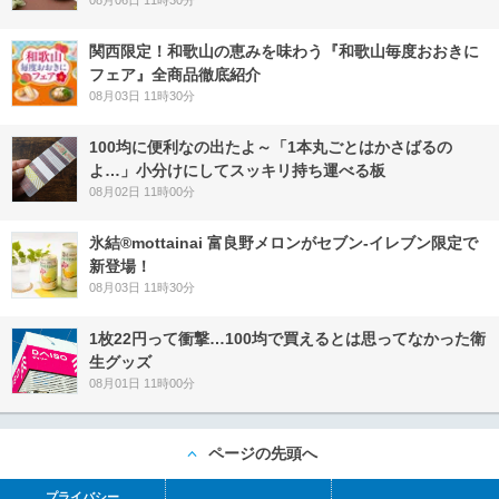
関西限定！和歌山の恵みを味わう『和歌山毎度おおきに
フェア』全商品徹底紹介
08月03日 11時30分
100均に便利なの出たよ～「1本丸ごとはかさばるの
よ…」小分けにしてスッキリ持ち運べる板
08月02日 11時00分
氷結®mottainai 富良野メロンがセブン‐イレブン限定で
新登場！
08月03日 11時30分
1枚22円って衝撃…100均で買えるとは思ってなかった衛
生グッズ
08月01日 11時00分
ページの先頭へ
プライバシー