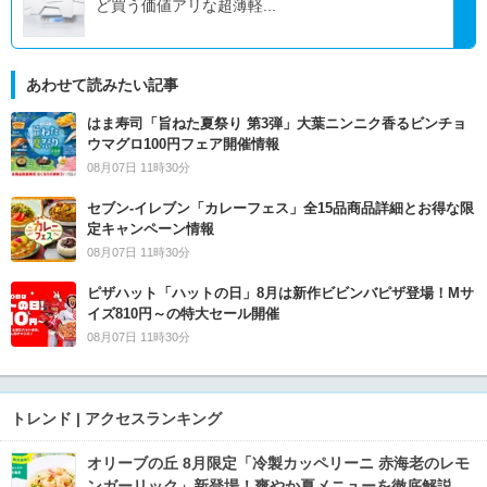
ど買う価値アリな超薄軽...
あわせて読みたい記事
はま寿司「旨ねた夏祭り 第3弾」大葉ニンニク香るビンチョ
ウマグロ100円フェア開催情報
08月07日 11時30分
セブン‐イレブン「カレーフェス」全15品商品詳細とお得な限
定キャンペーン情報
08月07日 11時30分
ピザハット「ハットの日」8月は新作ビビンバピザ登場！Mサ
イズ810円～の特大セール開催
08月07日 11時30分
トレンド | アクセスランキング
オリーブの丘 8月限定「冷製カッペリーニ 赤海老のレモ
ンガーリック」新登場！爽やか夏メニューを徹底解説