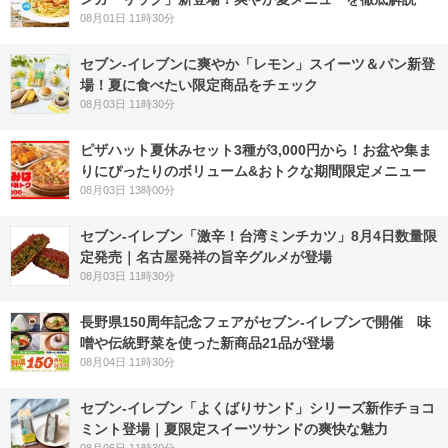
08月01日 11時30分
セブン‐イレブンに爽やか「レモン」スイーツ＆パン新登
場！夏に食べたい限定商品をチェック
08月03日 11時30分
ピザハット夏休みセット3種が3,000円から！お盆や集ま
りにぴったりのボリューム&おトクな期間限定メニュー
08月03日 13時00分
セブン-イレブン「激辛！台湾ミンチカツ」8月4日数量限
定発売｜名古屋発祥の旨辛グルメが登場
08月03日 11時30分
長野県150周年記念フェアがセブン-イレブンで開催 味
噌や伝統野菜を使った新商品21品が登場
08月04日 11時30分
セブン‐イレブン「よくばりサンド」シリーズ新作チョコ
ミント登場｜夏限定スイーツサンドの爽快な魅力
08月06日 11時30分