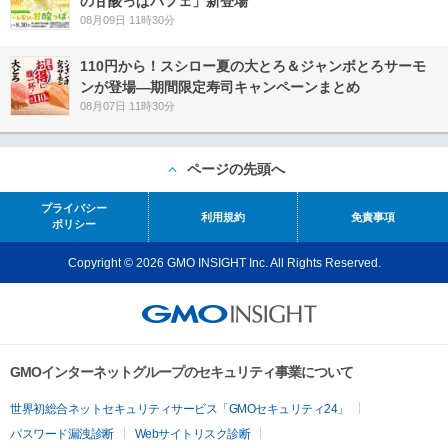
の甘酸っぱパフェ」新登場
08月09日 11時30分
110円から！スシロー夏の大とろ＆ジャンボとろサーモ
ンが登場―期間限定寿司キャンペーンまとめ
08月07日 11時30分
ページの先頭へ
プライバシー
利用規約
免責事項
ポリシー
Copyright © 2026 GMO INSIGHT Inc. All Rights Reserved.
GMOインターネットグループのセキュリティ事業について
世界初総合ネットセキュリティサービス「GMOセキュリティ24」
パスワード漏洩診断
Webサイトリスク診断