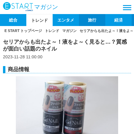
マガジン
総合
エンタメ
旅行
経済
トレンド
E START トップページ
トレンド
マガジン
セリアからも出たよ～！液をよ～
セリアからも出たよ～！液をよ～く見ると…？質感
が面白い話題のネイル
2023-11-28 11:00:00
商品情報