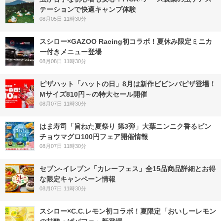
テーションで快適キャンプ体験
08月05日 11時30分
スシロー×GAZOO Racing初コラボ！夏休み限定ミニカ
ー付きメニュー登場
08月08日 11時30分
ピザハット「ハットの日」8月は新作ビビンバピザ登場！
Mサイズ810円～の特大セール開催
08月07日 11時30分
はま寿司「旨ねた夏祭り 第3弾」大葉ニンニク香るビン
チョウマグロ100円フェア開催情報
08月07日 11時30分
セブン‐イレブン「カレーフェス」全15品商品詳細とお得
な限定キャンペーン情報
08月07日 11時30分
スシロー×C.C.レモン初コラボ！夏限定「おいしーレモン