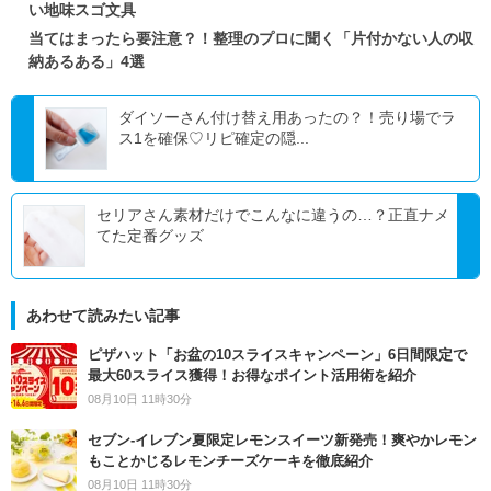
い地味スゴ文具
当てはまったら要注意？！整理のプロに聞く「片付かない人の収
納あるある」4選
ダイソーさん付け替え用あったの？！売り場でラ
ス1を確保♡リピ確定の隠...
セリアさん素材だけでこんなに違うの…？正直ナメ
てた定番グッズ
あわせて読みたい記事
ピザハット「お盆の10スライスキャンペーン」6日間限定で
最大60スライス獲得！お得なポイント活用術を紹介
08月10日 11時30分
セブン‐イレブン夏限定レモンスイーツ新発売！爽やかレモン
もことかじるレモンチーズケーキを徹底紹介
08月10日 11時30分