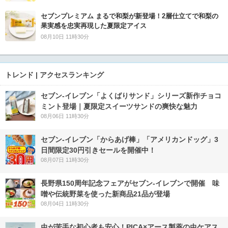
セブンプレミアム まるで和梨が新登場！2層仕立てで和梨の
果実感を忠実再現した夏限定アイス
08月10日 11時30分
トレンド | アクセスランキング
セブン‐イレブン「よくばりサンド」シリーズ新作チョコ
ミント登場｜夏限定スイーツサンドの爽快な魅力
08月06日 11時30分
セブン‐イレブン「からあげ棒」「アメリカンドッグ」3
日間限定30円引きセールを開催中！
08月07日 11時30分
長野県150周年記念フェアがセブン-イレブンで開催 味
噌や伝統野菜を使った新商品21品が登場
08月04日 11時30分
虫が苦手な初心者も安心！PICA×アース製薬の虫ケアス