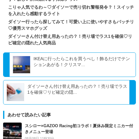
こりゃ人気でるわ～♡ダイソーで売り切れ警報発令？！スイッチ
を入れたら感動するライト
ダイソー行ったら探してみて！可愛い上に使いやすさもバッチリ
♡優秀スマホグッズ
ダイソーさん付け替え用あったの？！売り場でラス1を確保♡リ
ピ確定の隠れた人気商品
IKEAに行ったらこれを買うべし！飾るだけでテン
ションあがる！クリスマ...
ダイソーさん付け替え用あったの？！売り場でラス
1を確保♡リピ確定の隠...
あわせて読みたい記事
スシロー×GAZOO Racing初コラボ！夏休み限定ミニカー付
きメニュー登場
08月08日 11時30分