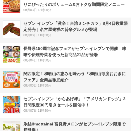
りにぴったりのボリューム&おトクな期間限定メニュー
08月03日 13時00分
セブン-イレブン「激辛！台湾ミンチカツ」8月4日数量限
定発売｜名古屋発祥の旨辛グルメが登場
08月03日 11時30分
長野県150周年記念フェアがセブン-イレブンで開催 味
噌や伝統野菜を使った新商品21品が登場
08月04日 11時30分
関西限定！和歌山の恵みを味わう『和歌山毎度おおきに
フェア』全商品徹底紹介
08月03日 11時30分
セブン‐イレブン「からあげ棒」「アメリカンドッグ」3
日間限定30円引きセールを開催中！
08月07日 11時30分
氷結®mottainai 富良野メロンがセブン‐イレブン限定で
新登場！