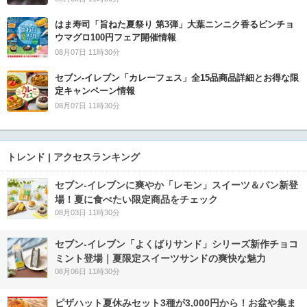
はま寿司「旨ねた夏祭り 第3弾」大葉ニンニク香るビンチョ
ウマグロ100円フェア開催情報
08月07日 11時30分
セブン‐イレブン「カレーフェス」全15品商品詳細とお得な限
定キャンペーン情報
08月07日 11時30分
トレンド | アクセスランキング
セブン‐イレブンに爽やか「レモン」スイーツ＆パン新登
場！夏に食べたい限定商品をチェック
08月03日 11時30分
セブン‐イレブン「よくばりサンド」シリーズ新作チョコ
ミント登場｜夏限定スイーツサンドの爽快な魅力
08月06日 11時30分
ピザハット夏休みセット3種が3,000円から！お盆や集ま