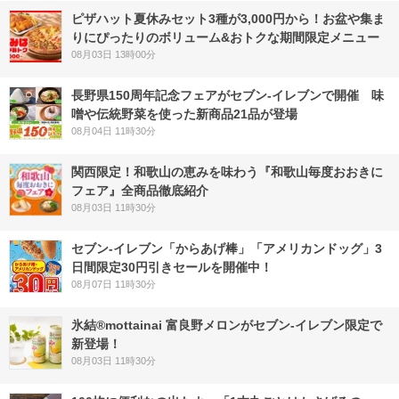
ピザハット夏休みセット3種が3,000円から！お盆や集ま
りにぴったりのボリューム&おトクな期間限定メニュー
08月03日 13時00分
長野県150周年記念フェアがセブン-イレブンで開催 味
噌や伝統野菜を使った新商品21品が登場
08月04日 11時30分
関西限定！和歌山の恵みを味わう『和歌山毎度おおきに
フェア』全商品徹底紹介
08月03日 11時30分
セブン‐イレブン「からあげ棒」「アメリカンドッグ」3
日間限定30円引きセールを開催中！
08月07日 11時30分
氷結®mottainai 富良野メロンがセブン‐イレブン限定で
新登場！
08月03日 11時30分