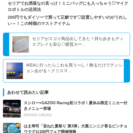
セリアでお洒落なの見っけ！ミニバッグにも入っちゃう♡マイク
ロボトルの活用法
200円でもダイソーで買って正解です♡設置しやすいのがうれし
い～！この時期のマストアイテム
セリアがスゴイ商品出してきた！持ち歩きもディ
スプレイも安心♡硬質カー...
IKEAに行ったらこれを買うべし！飾るだけでテンシ
ョンあがる！クリスマ...
あわせて読みたい記事
スシロー×GAZOO Racing初コラボ！夏休み限定ミニカー付
きメニュー登場
08月08日 11時30分
はま寿司「旨ねた夏祭り 第3弾」大葉ニンニク香るビンチョ
ウマグロ100円フェア開催情報