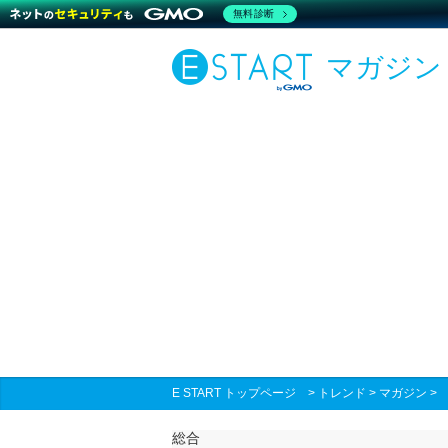
無料診断
マガジン
E START トップページ
>
トレンド
>
マガジン
総合