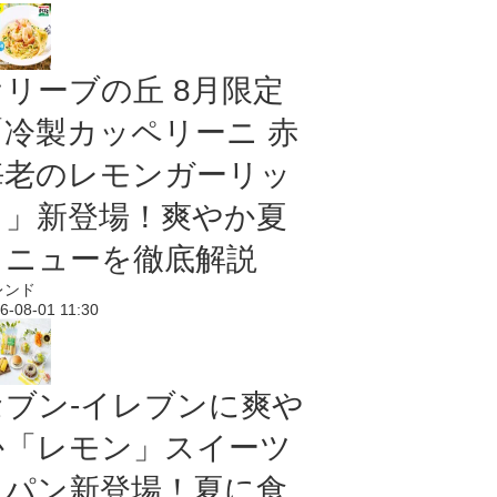
オリーブの丘 8月限定
「冷製カッペリーニ 赤
海老のレモンガーリッ
ク」新登場！爽やか夏
メニューを徹底解説
レンド
6-08-01 11:30
セブン‐イレブンに爽や
か「レモン」スイーツ
＆パン新登場！夏に食