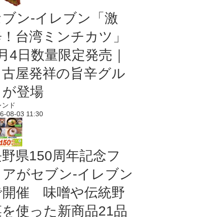
セブン-イレブン「激
辛！台湾ミンチカツ」
8月4日数量限定発売｜
名古屋発祥の旨辛グル
メが登場
レンド
6-08-03 11:30
長野県150周年記念フ
ェアがセブン-イレブン
で開催 味噌や伝統野
菜を使った新商品21品