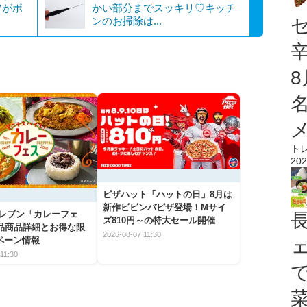
ツがポ
かい部分までスッキリ♡キッチ
ンのお掃除は...
ト
202
ピザハット「ハットの日」8月は
新作ビビンバピザ登場！Mサイ
イレブン「カレーフェ
ズ810円～の特大セール開催
5品商品詳細とお得な限
2026-08-07 11:30
ペーン情報
11:30