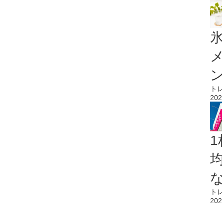
氷
ト
202
1
ト
202