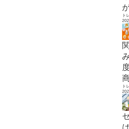
ト
202
ト
202