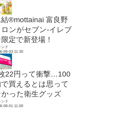
結®mottainai 富良野
メロンがセブン‐イレブ
ン限定で新登場！
レンド
6-08-03 11:30
枚22円って衝撃…100
均で買えるとは思って
なかった衛生グッズ
レンド
6-08-01 11:00