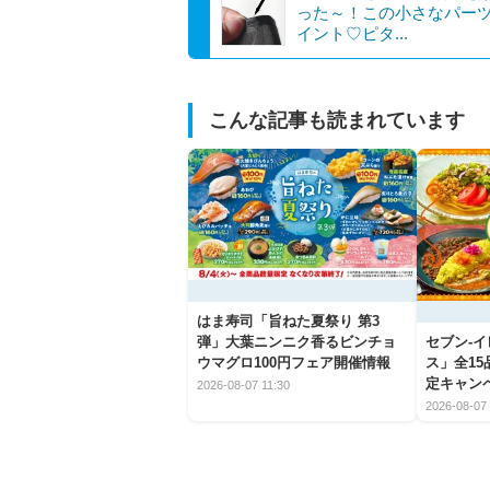
った～！この小さなパー
イント♡ピタ...
こんな記事も読まれています
はま寿司「旨ねた夏祭り 第3
弾」大葉ニンニク香るビンチョ
セブン‐
ウマグロ100円フェア開催情報
ス」全1
定キャン
2026-08-07 11:30
2026-08-07 