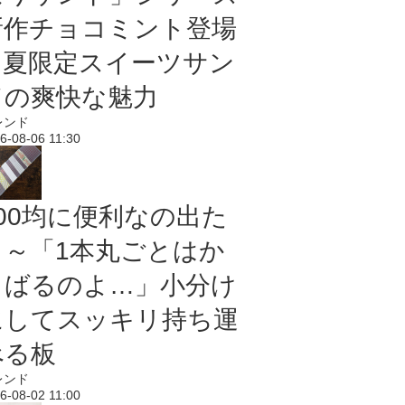
新作チョコミント登場
｜夏限定スイーツサン
ドの爽快な魅力
レンド
6-08-06 11:30
100均に便利なの出た
よ～「1本丸ごとはか
さばるのよ…」小分け
にしてスッキリ持ち運
べる板
レンド
6-08-02 11:00