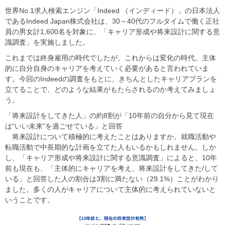
世界No.1求人検索エンジン「Indeed （インディード）」の日本法人
であるIndeed Japan株式会社は、30～40代のフルタイムで働く正社
員の男女計1,600名を対象に、「キャリア形成や将来設計に関する意
識調査」を実施しました。​
​​これまでは終身雇用の時代でしたが、これからは変化の時代。主体
的に自分自身のキャリアを考えていく必要があると言われていま
す。今回のIndeedの調査をもとに、きちんとしたキャリアプランを
立てることで、どのような結果がもたらされるのか考えてみましょ
う。​
​​「将来設計をしてきた人」の約8割が「10年前の自分から見て現在
は“いい未来”を過ごせている」と回答​
​​ 将来設計について積極的に考えたことはありますか。就職活動や
転職活動で中長期的な計画を立てた人もいるかもしれません。しか
し、「キャリア形成や将来設計に関する意識調査」によると、10年
前も現在も、「主体的にキャリアを考え、将来設計をしてきた/して
いる」と回答した人の割合は3割に満たない（29.1%）ことがわかり
ました。多くの人がキャリアについて主体的に考えられていないと
いうことです。