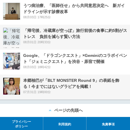
うつ病治療、「医師任せ」から共同意思決定へ 新ガイ
ドラインが示す診療改革
08月03日 17時25分
「帰宅後、冷蔵庫が空っぽ」旅行前後の食事に約5割がス
トレス 負担を減らす賢い方法
08月01日 20時33分
Google、「ドラゴンクエスト」×Geminiのコラボイベン
ト「ジェミニクエスト」を渋谷・原宿で開催
08月03日 18時42分
本郷柚巴が「BLT MONSTER Round 9」の表紙を飾
る！今までにはないグラビアを掲載！
07月31日 19時00分
ページの先頭へ
プライバシー
利用規約
免責事項
ポリシー