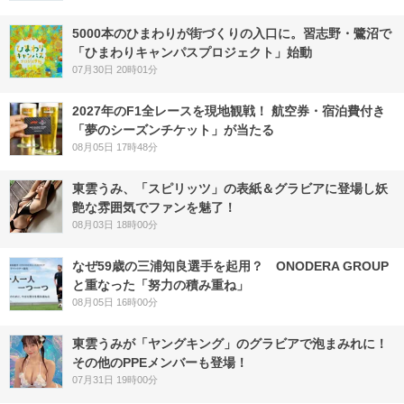
5000本のひまわりが街づくりの入口に。習志野・鷺沼で
「ひまわりキャンパスプロジェクト」始動
07月30日 20時01分
2027年のF1全レースを現地観戦！ 航空券・宿泊費付き
「夢のシーズンチケット」が当たる
08月05日 17時48分
東雲うみ、「スピリッツ」の表紙＆グラビアに登場し妖
艶な雰囲気でファンを魅了！
08月03日 18時00分
なぜ59歳の三浦知良選手を起用？ ONODERA GROUP
と重なった「努力の積み重ね」
08月05日 16時00分
東雲うみが「ヤングキング」のグラビアで泡まみれに！
その他のPPEメンバーも登場！
07月31日 19時00分