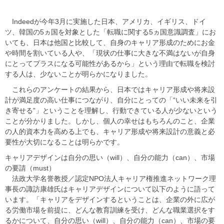
​​ ​​Indeedが今年3月に実施した日本、アメリカ、イギリス、ドイ
ツ、韓国の5ヵ国を対象とした「転職に関する5ヵ国意識調査」にお
いても、日本は他国と比較して、自身のキャリア形成のためにお金
や時間を割いている人や、「現状の仕事に大きな不満はないが自身
にとってプラスになる可能性があるから」という理由で転職を検討
する人は、少ないことが明らかになりました。​
​​ これらのアンケートの結果から、日本ではキャリア形成や将来設
計が満足度の高い仕事につながり、自分にとっての「“いい未来を引
き寄せる”」ということを理解し、行動できている人が少ないという
ことが分かりました。しかし、個人の幸せはもちろんのこと、企業
の人的資本力を高める上でも、キャリア形成や将来設計の意義と必
要性が大切になることは明らかです。​
​​キャリアデザインは自分の思い（will）、自分の能力（can）、市場
の要請（must）​
​​ 法政大学名誉教授／認定NPO法人キャリア権推進ネットワーク理
事長の諏訪康雄氏はキャリアデザインについて以下のように語って
います。「​​キャリアをデザインするということは、企業の外に広が
る労働市場を前提に、どんな教育訓練を受け、どんな職業選択をす
るかについて、自分の思い（will）、自分の能力（can）、市場の要