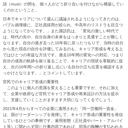
請（must）の間を、個々人がどう折り合いを付けながら構築してい
くのかということ。​
​​日本でキャリアについて盛んに議論されるようになってきたのは、
バブル崩壊後に、正社員採用が絞られ、中高年のリストラも目立つ
ようになってからです。」​​また諏訪氏は、「​​変化の激しい時代で
は、時代の先や、自分自身の未来をはっきりと見通すことが難しく
なります。自分の過ぎ去った10年前に戻ったつもりで、当時の自分
から見た現在の自分を評価してみるのも、キャリア形成を考える上
ではひとつの有益な方法です。過去10年間の変化への対応、つまり
自分の成長の軌跡を振り返ることで、キャリアの現状を客観的に捉
え、次の10年間への折り返し点にいる自分の立ち位置を確認するき
っかけとなります。」とコメントしています。​
​​官民でのキャリア形成の重要性​
​​ このように個人の意識を変えることも重要ですが、それに加え
て、企業や政府など官民でキャリア形成や将来設計の方法を提示
し、支援していくことがますます大切になってくるでしょう。​
​​2021年4月からすべての企業に適用された「同一労働同一賃金」
は、国がリーダーシップを発揮して、キャリア形成の重要性を発信
しているひとつの事例です。雇用形態（正社員やパート・アルバイ
ト等）に関わらず同じ仕事内容であれば、同等の報酬が支払われる