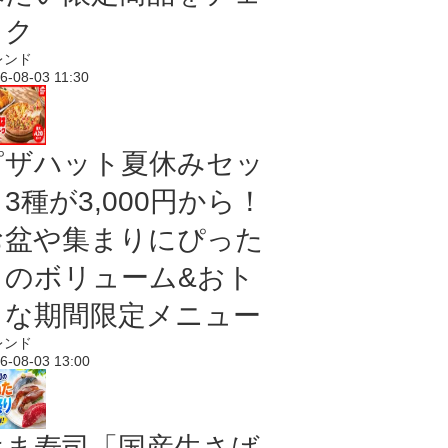
ック
レンド
6-08-03 11:30
ピザハット夏休みセッ
3種が3,000円から！
お盆や集まりにぴった
りのボリューム&おト
クな期間限定メニュー
レンド
6-08-03 13:00
はま寿司「国産生さば