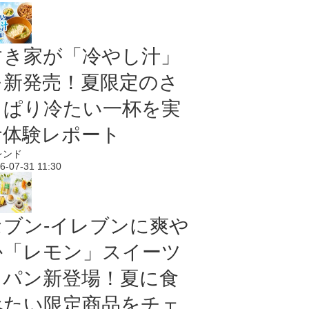
すき家が「冷やし汁」
を新発売！夏限定のさ
っぱり冷たい一杯を実
食体験レポート
レンド
6-07-31 11:30
セブン‐イレブンに爽や
か「レモン」スイーツ
＆パン新登場！夏に食
べたい限定商品をチェ