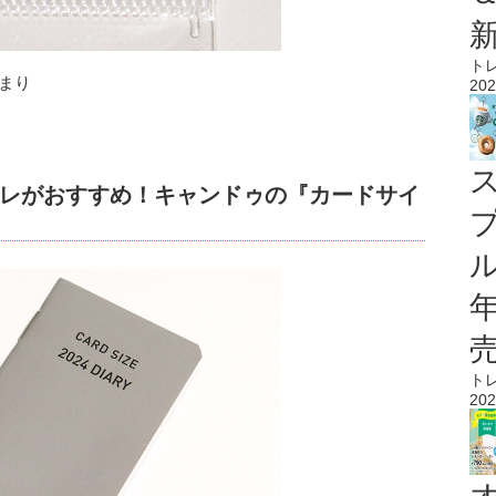
ト
まり
202
コレがおすすめ！キャンドゥの『カードサイ
ル
ト
202