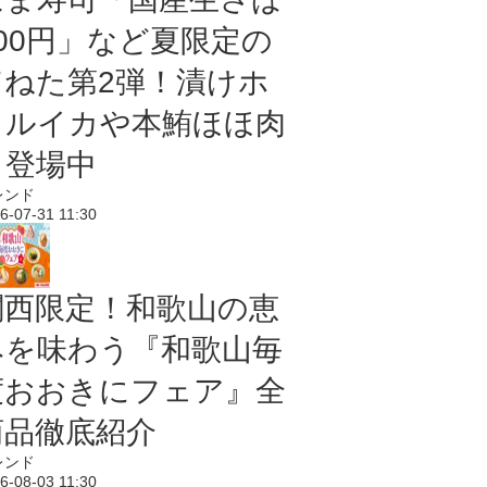
100円」など夏限定の
旨ねた第2弾！漬けホ
タルイカや本鮪ほほ肉
も登場中
レンド
6-07-31 11:30
関西限定！和歌山の恵
みを味わう『和歌山毎
度おおきにフェア』全
商品徹底紹介
レンド
6-08-03 11:30