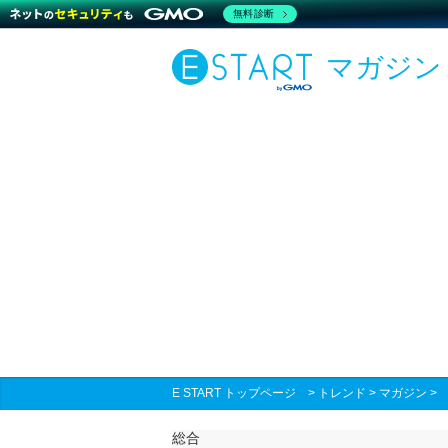
無料診断
マガジン
E START トップページ
>
トレンド
>
マガジン
総合