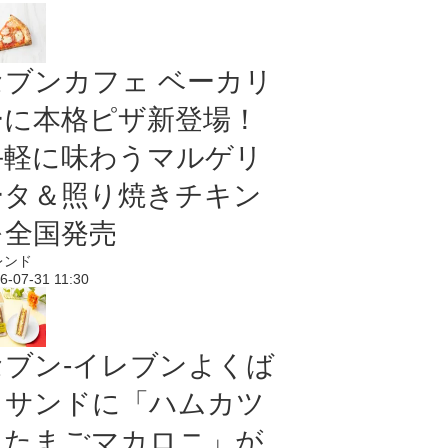
セブンカフェ ベーカリ
ーに本格ピザ新登場！
手軽に味わうマルゲリ
ータ＆照り焼きチキン
を全国発売
レンド
6-07-31 11:30
セブン‐イレブンよくば
りサンドに「ハムカツ
＆たまごマカロニ」が