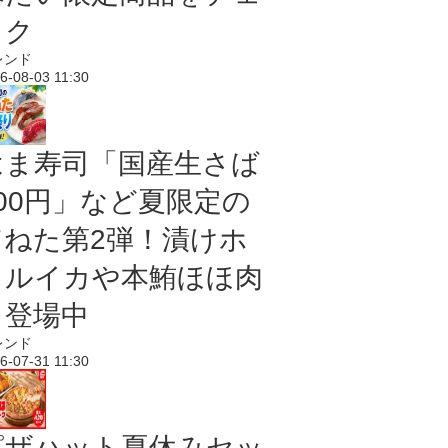
ック
レンド
6-08-03 11:30
はま寿司「国産生さば
100円」など夏限定の
旨ねた第2弾！漬けホ
タルイカや本鮪ほほ肉
も登場中
レンド
6-07-31 11:30
ピザハット夏休みセッ