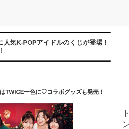
に人気K-POPアイドルのくじが登場！
！
はTWICE一色に♡コラボグッズも発売！
ト