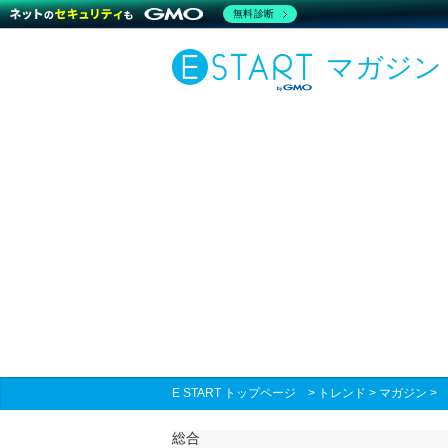
無料診断
マガジン
E START トップページ
>
トレンド
>
マガジン
総合