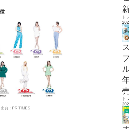
9種
ト
202
ル
ト
202
出典：PR TIMES