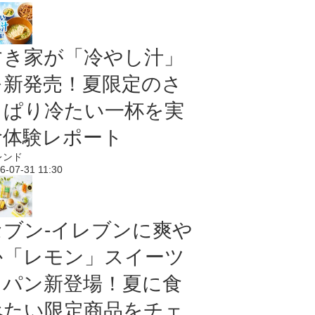
すき家が「冷やし汁」
を新発売！夏限定のさ
っぱり冷たい一杯を実
食体験レポート
レンド
6-07-31 11:30
セブン‐イレブンに爽や
か「レモン」スイーツ
＆パン新登場！夏に食
べたい限定商品をチェ