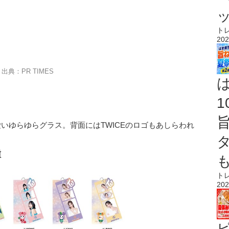
ト
202
出典：PR TIMES
愛いゆらゆらグラス。背面にはTWICEのロゴもあしらわれ
種
ト
202