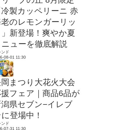
「冷製カッペリーニ 赤
海老のレモンガーリッ
ク」新登場！爽やか夏
メニューを徹底解説
レンド
6-08-01 11:30
長岡まつり大花火大会
応援フェア｜商品6品が
新潟県セブン−イレブ
ンに登場中！
レンド
6-07-31 11:30