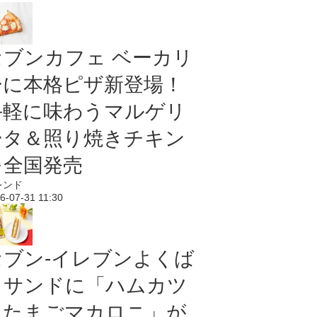
セブンカフェ ベーカリ
ーに本格ピザ新登場！
手軽に味わうマルゲリ
ータ＆照り焼きチキン
を全国発売
レンド
6-07-31 11:30
セブン‐イレブンよくば
りサンドに「ハムカツ
＆たまごマカロニ」が