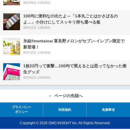
08月06日 11時30分
100均に便利なの出たよ～「1本丸ごとはかさばるの
よ…」小分けにしてスッキリ持ち運べる板
08月02日 11時00分
氷結®mottainai 富良野メロンがセブン‐イレブン限定で
新登場！
08月03日 11時30分
1枚22円って衝撃…100均で買えるとは思ってなかった衛
生グッズ
08月01日 11時00分
ページの先頭へ
プライバシー
利用規約
免責事項
ポリシー
Copyright © 2026 GMO INSIGHT Inc. All Rights Reserved.