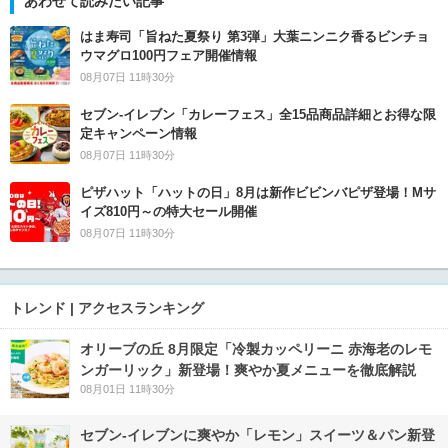
あわせて読みたい記事
はま寿司「旨ねた夏祭り 第3弾」大葉ニンニク香るビンチョ
ウマグロ100円フェア開催情報
08月07日 11時30分
セブン‐イレブン「カレーフェス」全15品商品詳細とお得な限
定キャンペーン情報
08月07日 11時30分
ピザハット「ハットの日」8月は新作ビビンバピザ登場！Mサ
イズ810円～の特大セール開催
08月07日 11時30分
トレンド | アクセスランキング
オリーブの丘 8月限定「冷製カッペリーニ 赤海老のレモ
ンガーリック」新登場！爽やか夏メニューを徹底解説
08月01日 11時30分
セブン‐イレブンに爽やか「レモン」スイーツ＆パン新登