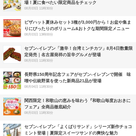
場！夏に食べたい限定商品をチェック
08月03日 11時30分
ピザハット夏休みセット3種が3,000円から！お盆や集ま
りにぴったりのボリューム&おトクな期間限定メニュー
08月03日 13時00分
セブン-イレブン「激辛！台湾ミンチカツ」8月4日数量限
定発売｜名古屋発祥の旨辛グルメが登場
08月03日 11時30分
長野県150周年記念フェアがセブン-イレブンで開催 味
噌や伝統野菜を使った新商品21品が登場
08月04日 11時30分
関西限定！和歌山の恵みを味わう『和歌山毎度おおきに
フェア』全商品徹底紹介
08月03日 11時30分
セブン‐イレブン「よくばりサンド」シリーズ新作チョコ
ミント登場｜夏限定スイーツサンドの爽快な魅力