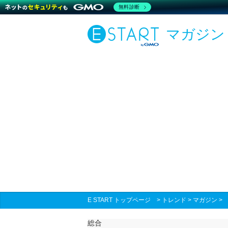
無料診断
マガジン
E START トップページ
>
トレンド
>
マガジン
総合