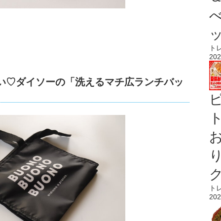
ト
202
しい♡ダイソーの「洗えるマチ広ランチバッ
ト
ト
202