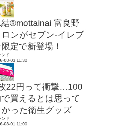
結®mottainai 富良野
メロンがセブン‐イレブ
ン限定で新登場！
レンド
6-08-03 11:30
枚22円って衝撃…100
均で買えるとは思って
なかった衛生グッズ
レンド
6-08-01 11:00