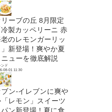
オリーブの丘 8月限定
「冷製カッペリーニ 赤
海老のレモンガーリッ
ク」新登場！爽やか夏
メニューを徹底解説
レンド
6-08-01 11:30
セブン‐イレブンに爽や
か「レモン」スイーツ
＆パン新登場！夏に食