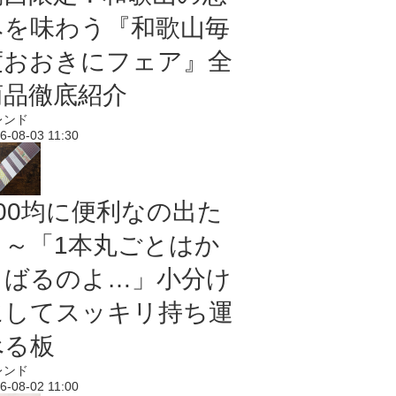
みを味わう『和歌山毎
度おおきにフェア』全
商品徹底紹介
レンド
6-08-03 11:30
100均に便利なの出た
よ～「1本丸ごとはか
さばるのよ…」小分け
にしてスッキリ持ち運
べる板
レンド
6-08-02 11:00