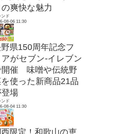
ドの爽快な魅力
レンド
6-08-06 11:30
長野県150周年記念フ
ェアがセブン-イレブン
で開催 味噌や伝統野
菜を使った新商品21品
が登場
レンド
6-08-04 11:30
関西限定！和歌山の恵