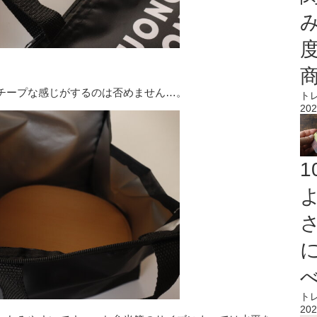
チープな感じがするのは否めません…。
ト
202
ト
202