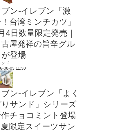
セブン-イレブン「激
辛！台湾ミンチカツ」
8月4日数量限定発売｜
名古屋発祥の旨辛グル
メが登場
レンド
6-08-03 11:30
セブン‐イレブン「よく
ばりサンド」シリーズ
新作チョコミント登場
｜夏限定スイーツサン