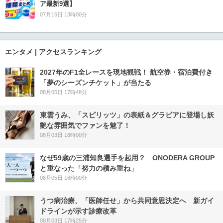
ア最新9選】
07月16日 13時00分
エンタメ | アクセスランキング
2027年のF1全レースを現地観戦！ 航空券・宿泊費付き
「夢のシーズンチケット」が当たる
08月05日 17時48分
東雲うみ、「スピリッツ」の表紙＆グラビアに登場し妖
艶な雰囲気でファンを魅了！
08月03日 18時00分
なぜ59歳の三浦知良選手を起用？ ONODERA GROUP
と重なった「努力の積み重ね」
08月05日 16時00分
うつ病治療、「医師任せ」から共同意思決定へ 新ガイ
ドラインが示す診療改革
08月03日 17時25分