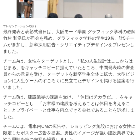
プレゼンテーションの様子
最終発表と表彰式当日は、大阪モード学園 グラフィック学科の教師
竹村 和浩氏が司会を務め、グラフィック学科の学生19名、計5チー
ムが参加し、新卒採用広告・クリエイティブデザインをプレゼンし
ました。
チームAは、女性をターゲットとし、「私の人生設計はここからは
じまる」をキャッチコピーに据えていたところ、中間発表時の審査
員からの意見を受け、ターゲットを新卒学生全体に拡大。大型ビジ
ョンに人生ゲームのすごろくに見立てたデザインを掲げる提案を行
いました。
チームBは、建設業界の課題を受け、「休日はチカラだ。」をキャ
ッチコピーとし、「お客様の建設を考えることは休日を考えるこ
と」とプライベートと仕事を両立できる会社であることを訴求しま
した。
チームCは、電車内CMの広告や、ショッピング施設における女性に
限定したポスター広告を提案。男性のイメージが強い建設業界で女
性も興味を持つ内容を提案しました。