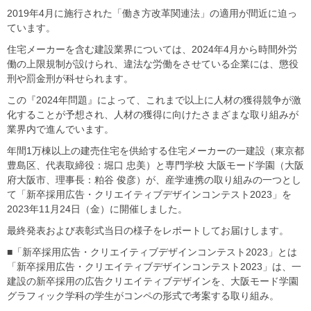
2019年4月に施行された「働き方改革関連法」の適用が間近に迫っ
ています。
住宅メーカーを含む建設業界については、2024年4月から時間外労
働の上限規制が設けられ、違法な労働をさせている企業には、懲役
刑や罰金刑が科せられます。
この『2024年問題』によって、これまで以上に人材の獲得競争が激
化することが予想され、人材の獲得に向けたさまざまな取り組みが
業界内で進んでいます。
年間1万棟以上の建売住宅を供給する住宅メーカーの一建設（東京都
豊島区、代表取締役：堀口 忠美）と専門学校 大阪モード学園（大阪
府大阪市、理事長：粕谷 俊彦）が、産学連携の取り組みの一つとし
て「新卒採用広告・クリエイティブデザインコンテスト2023」を
2023年11月24日（金）に開催しました。
最終発表および表彰式当日の様子をレポートしてお届けします。
■「新卒採用広告・クリエイティブデザインコンテスト2023」とは
「新卒採用広告・クリエイティブデザインコンテスト2023」は、一
建設の新卒採用の広告クリエイティブデザインを、大阪モード学園
グラフィック学科の学生がコンペの形式で考案する取り組み。