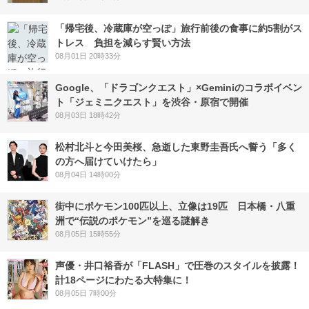
「帰宅後、冷蔵庫が空っぽ」旅行前後の食事に約5割がス
トレス 負担を減らす賢い方法
08月01日 20時33分
Google、「ドラゴンクエスト」×Geminiのコラボイベン
ト「ジェミニクエスト」を渋谷・原宿で開催
08月03日 18時42分
松村北斗と今田美桜、急逝した東野圭吾氏へ誓う「多く
の方へ届けていけたら」
08月04日 14時00分
街中にポケモン100匹以上、立像は19匹 日本橋・八重
洲で“伝説のポケモン”を巡る謎解き
08月05日 15時55分
声優・井口裕香が「FLASH」で圧巻のスタイルを披露！
計18ページにわたる大特集に！
08月05日 7時00分