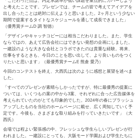
「こだわった点は、内定承諾率が低い課題を重点的にカバーしよう
と考えたことです。プレゼンでは、チームの皆で考えてアイデアを
出し合ったことは絶対に伝えようと思いました。2ヶ月という少ない
期間で提案するタイトなスケジュールを通して成長できました」
（優秀賞チームD 調 智德）
「デザインやキャッチコピーには相当こだわりました。また、学生
ならではの、あえて広告会社にはできない発想の企画にしました。
一建設のような大きな会社とコラボできたのは貴重な経験。将来、
仕事をするときも、今日のことを思い出して、より良いものをつく
りたいと思います」（最優秀賞チームE 熊倉 愛乃）
今回のコンテストを終え、大西氏は次のように感想と展望を述べま
した。
「すべてのプレゼンが素晴らしかったですが、特に最優秀の提案に
ついては、いくつもの案の中から3案、それぞれに合った広告媒体を
考えられていたのがとても印象的でした。2024年の春にブラッシュ
アップしたものを当社のホームページに載せ、広く周知していく予
定です。今後も、さまざまな取り組みを行っていきたいです」（大
西氏）
会場では程よい緊張感の中、フレッシュな学生らしいプレゼンが行
われました。一建設にとっても、大阪モード学園および学生たちに