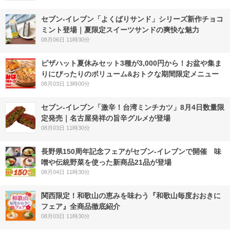
セブン‐イレブン「よくばりサンド」シリーズ新作チョコ
ミント登場｜夏限定スイーツサンドの爽快な魅力
08月06日 11時30分
ピザハット夏休みセット3種が3,000円から！お盆や集ま
りにぴったりのボリューム&おトクな期間限定メニュー
08月03日 13時00分
セブン-イレブン「激辛！台湾ミンチカツ」8月4日数量限
定発売｜名古屋発祥の旨辛グルメが登場
08月03日 11時30分
長野県150周年記念フェアがセブン-イレブンで開催 味
噌や伝統野菜を使った新商品21品が登場
08月04日 11時30分
関西限定！和歌山の恵みを味わう『和歌山毎度おおきに
フェア』全商品徹底紹介
08月03日 11時30分