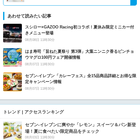
あわせて読みたい記事
スシロー×GAZOO Racing初コラボ！夏休み限定ミニカー付
きメニュー登場
08月08日 11時30分
はま寿司「旨ねた夏祭り 第3弾」大葉ニンニク香るビンチョ
ウマグロ100円フェア開催情報
08月07日 11時30分
セブン‐イレブン「カレーフェス」全15品商品詳細とお得な限
定キャンペーン情報
08月07日 11時30分
トレンド | アクセスランキング
セブン‐イレブンに爽やか「レモン」スイーツ＆パン新登
場！夏に食べたい限定商品をチェック
08月03日 11時30分