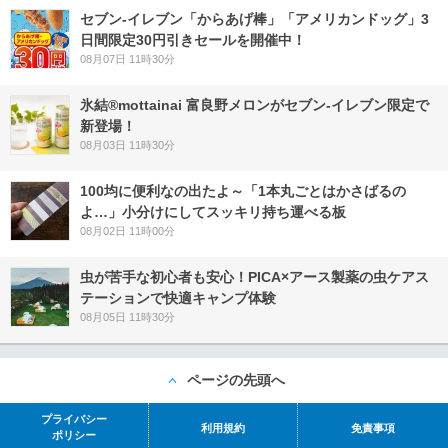
セブン‐イレブン「からあげ棒」「アメリカンドッグ」3
日間限定30円引きセールを開催中！
08月07日 11時30分
氷結®mottainai 富良野メロンがセブン‐イレブン限定で
新登場！
08月03日 11時30分
100均に便利なの出たよ～「1本丸ごとはかさばるの
よ…」小分けにしてスッキリ持ち運べる板
08月02日 11時00分
虫が苦手な初心者も安心！PICA×アース製薬の虫ケアス
テーションで快適キャンプ体験
08月05日 11時30分
ページの先頭へ
プライバシー
利用規約
免責事項
ポリシー