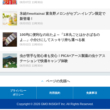
08月07日 11時30分
氷結®mottainai 富良野メロンがセブン‐イレブン限定で
新登場！
08月03日 11時30分
100均に便利なの出たよ～「1本丸ごとはかさばるの
よ…」小分けにしてスッキリ持ち運べる板
08月02日 11時00分
虫が苦手な初心者も安心！PICA×アース製薬の虫ケアス
テーションで快適キャンプ体験
08月05日 11時30分
ページの先頭へ
プライバシー
利用規約
免責事項
ポリシー
Copyright © 2026 GMO INSIGHT Inc. All Rights Reserved.