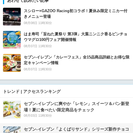
あわせて読みたい記事
スシロー×GAZOO Racing初コラボ！夏休み限定ミニカー付
きメニュー登場
08月08日 11時30分
はま寿司「旨ねた夏祭り 第3弾」大葉ニンニク香るビンチョ
ウマグロ100円フェア開催情報
08月07日 11時30分
セブン‐イレブン「カレーフェス」全15品商品詳細とお得な限
定キャンペーン情報
08月07日 11時30分
トレンド | アクセスランキング
セブン‐イレブンに爽やか「レモン」スイーツ＆パン新登
場！夏に食べたい限定商品をチェック
08月03日 11時30分
セブン‐イレブン「よくばりサンド」シリーズ新作チョコ