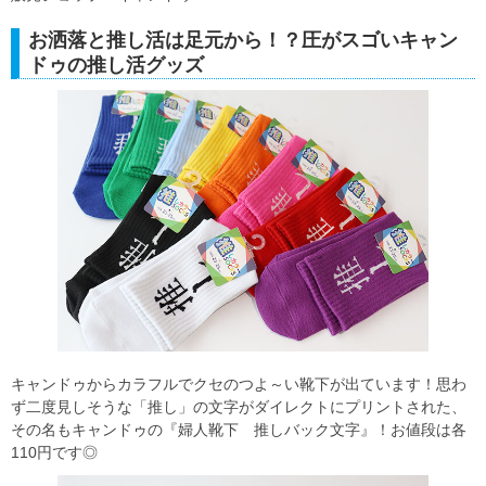
お洒落と推し活は足元から！？圧がスゴいキャン
ドゥの推し活グッズ
キャンドゥからカラフルでクセのつよ～い靴下が出ています！思わ
ず二度見しそうな「推し」の文字がダイレクトにプリントされた、
その名もキャンドゥの『婦人靴下 推しバック文字』！お値段は各
110円です◎