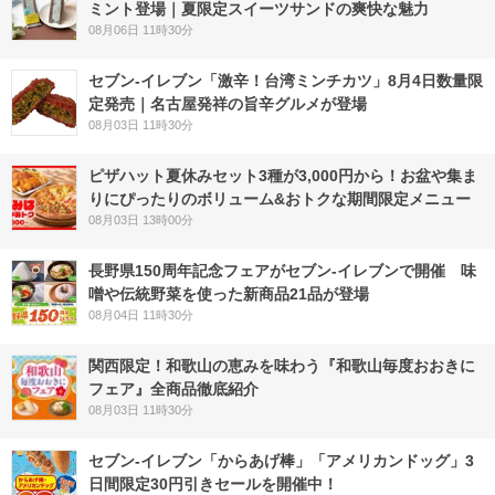
ミント登場｜夏限定スイーツサンドの爽快な魅力
08月06日 11時30分
セブン-イレブン「激辛！台湾ミンチカツ」8月4日数量限
定発売｜名古屋発祥の旨辛グルメが登場
08月03日 11時30分
ピザハット夏休みセット3種が3,000円から！お盆や集ま
りにぴったりのボリューム&おトクな期間限定メニュー
08月03日 13時00分
長野県150周年記念フェアがセブン-イレブンで開催 味
噌や伝統野菜を使った新商品21品が登場
08月04日 11時30分
関西限定！和歌山の恵みを味わう『和歌山毎度おおきに
フェア』全商品徹底紹介
08月03日 11時30分
セブン‐イレブン「からあげ棒」「アメリカンドッグ」3
日間限定30円引きセールを開催中！