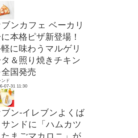
セブンカフェ ベーカリ
ーに本格ピザ新登場！
手軽に味わうマルゲリ
ータ＆照り焼きチキン
を全国発売
レンド
6-07-31 11:30
セブン‐イレブンよくば
りサンドに「ハムカツ
＆たまごマカロニ」が