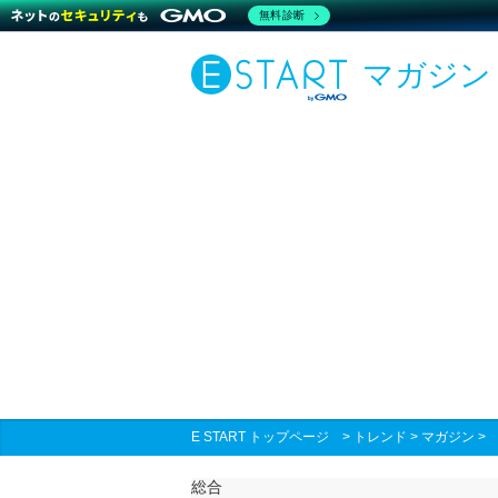
無料診断
マガジン
E START トップページ
>
トレンド
>
マガジン
総合