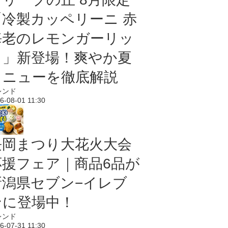
「冷製カッペリーニ 赤
海老のレモンガーリッ
ク」新登場！爽やか夏
メニューを徹底解説
レンド
6-08-01 11:30
長岡まつり大花火大会
応援フェア｜商品6品が
新潟県セブン−イレブ
ンに登場中！
レンド
6-07-31 11:30