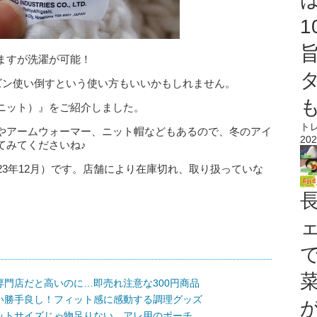
ますが洗濯が可能！
ズン使い倒すという使い方もいいかもしれません。
ニット）』をご紹介しました。
ト
やアームウォーマー、ニット帽などもあるので、冬のアイ
202
てみてくださいね♪
23年12月）です。店舗により在庫切れ、取り扱っていな
門店だと高いのに…即売れ注意な300円商品
い勝手良し！フィット感に感動する調理グッズ
ットサイズじゃ物足りない…アレ用のポーチ