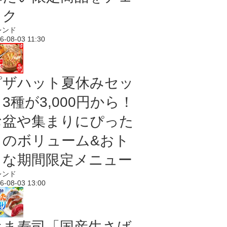
ック
レンド
6-08-03 11:30
ピザハット夏休みセッ
3種が3,000円から！
お盆や集まりにぴった
りのボリューム&おト
クな期間限定メニュー
レンド
6-08-03 13:00
はま寿司「国産生さば