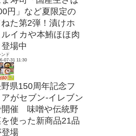
100円」など夏限定の
旨ねた第2弾！漬けホ
タルイカや本鮪ほほ肉
も登場中
レンド
6-07-31 11:30
長野県150周年記念フ
ェアがセブン-イレブン
で開催 味噌や伝統野
菜を使った新商品21品
が登場