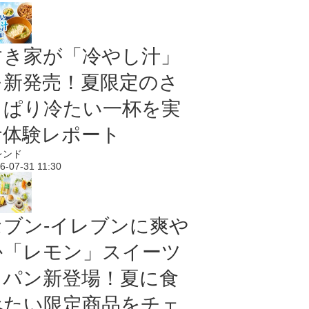
すき家が「冷やし汁」
を新発売！夏限定のさ
っぱり冷たい一杯を実
食体験レポート
レンド
6-07-31 11:30
セブン‐イレブンに爽や
か「レモン」スイーツ
＆パン新登場！夏に食
べたい限定商品をチェ