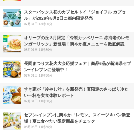
スターバックス初のカプセルトイ「ジョイフル カプセ
ル」が2026年8月2日に都内限定発売
07月31日 13時00分
オリーブの丘 8月限定「冷製カッペリーニ 赤海老のレモ
ンガーリック」新登場！爽やか夏メニューを徹底解説
08月01日 11時30分
長岡まつり大花火大会応援フェア｜商品6品が新潟県セブ
ン−イレブンに登場中！
07月31日 11時30分
すき家が「冷やし汁」を新発売！夏限定のさっぱり冷た
い一杯を実食体験レポート
07月31日 11時30分
セブン‐イレブンに爽やか「レモン」スイーツ＆パン新登
場！夏に食べたい限定商品をチェック
08月03日 11時30分