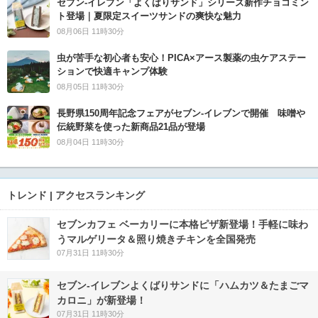
セブン‐イレブン「よくばりサンド」シリーズ新作チョコミン
ト登場｜夏限定スイーツサンドの爽快な魅力
08月06日 11時30分
虫が苦手な初心者も安心！PICA×アース製薬の虫ケアステー
ションで快適キャンプ体験
08月05日 11時30分
長野県150周年記念フェアがセブン-イレブンで開催 味噌や
伝統野菜を使った新商品21品が登場
08月04日 11時30分
トレンド | アクセスランキング
セブンカフェ ベーカリーに本格ピザ新登場！手軽に味わ
うマルゲリータ＆照り焼きチキンを全国発売
07月31日 11時30分
セブン‐イレブンよくばりサンドに「ハムカツ＆たまごマ
カロニ」が新登場！
07月31日 11時30分