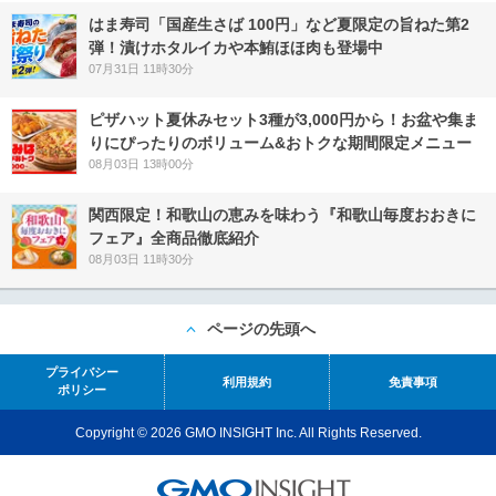
はま寿司「国産生さば 100円」など夏限定の旨ねた第2
弾！漬けホタルイカや本鮪ほほ肉も登場中
07月31日 11時30分
ピザハット夏休みセット3種が3,000円から！お盆や集ま
りにぴったりのボリューム&おトクな期間限定メニュー
08月03日 13時00分
関西限定！和歌山の恵みを味わう『和歌山毎度おおきに
フェア』全商品徹底紹介
08月03日 11時30分
ページの先頭へ
プライバシー
利用規約
免責事項
ポリシー
Copyright © 2026 GMO INSIGHT Inc. All Rights Reserved.