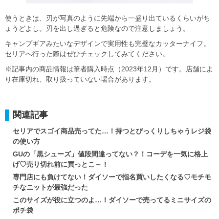
使うときは、刃が写真のように先端から一盛り出ているくらいがち
ょうどよし。刃を出し過ぎると危険なので注意しましょう。
キャンプギアみたいなデザインで実用性も完璧なカッターナイフ。
セリアへ行った際はぜひチェックしてみてください。
※記事内の商品情報は筆者購入時点（2023年12月）です。店舗によ
り在庫切れ、取り扱っていない場合があります。
関連記事
セリアでスゴイ商品売ってた…！持つとびっくりしちゃうレジ袋
の使い方
GUの「黒シューズ」値段間違ってない？！コーデを一気に格上
げ♡売り切れ前に買っとこ～！
専門店にも負けてない！ダイソーで指名買いしたくなる♡モチモ
チなニットが最強だった
このサイズが役に立つのよ…！ダイソーで売ってるミニサイズの
ポチ袋