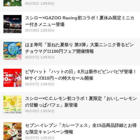
08月05日 11時30分
スシロー×GAZOO Racing初コラボ！夏休み限定ミニカ
ー付きメニュー登場
08月08日 11時30分
はま寿司「旨ねた夏祭り 第3弾」大葉ニンニク香るビン
チョウマグロ100円フェア開催情報
08月07日 11時30分
ピザハット「ハットの日」8月は新作ビビンバピザ登場！
Mサイズ810円～の特大セール開催
08月07日 11時30分
スシロー×C.C.レモン初コラボ！夏限定「おいしーレモン
の甘酸っぱパフェ」新登場
08月09日 11時30分
セブン‐イレブン「カレーフェス」全15品商品詳細とお得
な限定キャンペーン情報
08月07日 11時30分