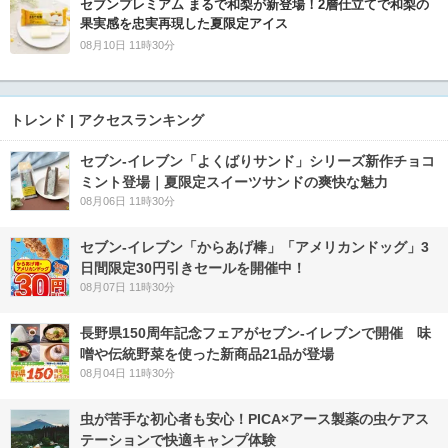
セブンプレミアム まるで和梨が新登場！2層仕立てで和梨の
果実感を忠実再現した夏限定アイス
08月10日 11時30分
トレンド | アクセスランキング
セブン‐イレブン「よくばりサンド」シリーズ新作チョコ
ミント登場｜夏限定スイーツサンドの爽快な魅力
08月06日 11時30分
セブン‐イレブン「からあげ棒」「アメリカンドッグ」3
日間限定30円引きセールを開催中！
08月07日 11時30分
長野県150周年記念フェアがセブン-イレブンで開催 味
噌や伝統野菜を使った新商品21品が登場
08月04日 11時30分
虫が苦手な初心者も安心！PICA×アース製薬の虫ケアス
テーションで快適キャンプ体験