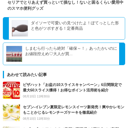
セリアでとりあえず買っといて損なし！ないと困るくらい愛用中
のスマホ便利グッズ
ダイソーで可愛いの見つけたよ！ぽてっとした形
と色がツボすぎる！定番商品
しまむら行ったら絶対「確保～！」あったかいのに
お値段控えめ♡大人が買...
あわせて読みたい記事
ピザハット「お盆の10スライスキャンペーン」6日間限定で
最大60スライス獲得！お得なポイント活用術を紹介
08月10日 11時30分
セブン‐イレブン夏限定レモンスイーツ新発売！爽やかレモン
もことかじるレモンチーズケーキを徹底紹介
08月10日 11時30分