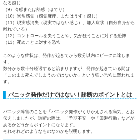
なる感じ
（9）冷感または熱感（ほてり）
（10）異常感覚（感覚麻痺、またはうずく感じ）
（11）現実感消失（現実ではない感じ）、離人症状（自分自身から
離れている）
（12）コントロールを失うことや、気が狂うことに対する恐怖
（13）死ぬことに対する恐怖
このような症状は、発作が起きてから数分以内にピークに達しま
す。
数分から数十分経過すると治まりますが、発作が起きている間は
「このまま死んでしまうのではないか」という強い恐怖に襲われま
す。
パニック発作だけではない！診断のポイントとは
パニック障害のことを「パニック発作がくりかえされる病気」とお
伝えしましたが、診断の際は、「予期不安」や「回避行動」などが
あるかどうかもポイントになります。
それぞれどのようなものなのかを説明します。