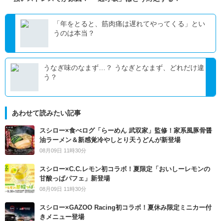
「年をとると、筋肉痛は遅れてやってくる」とい
うのは本当？
うなぎ味のなまず…？ うなぎとなまず、どれだけ違
う？
あわせて読みたい記事
スシロー×食べログ「らーめん 武双家」監修！家系風豚骨醤
油ラーメン＆新感覚冷やしとり天うどんが新登場
08月09日 11時30分
スシロー×C.C.レモン初コラボ！夏限定「おいしーレモンの
甘酸っぱパフェ」新登場
08月09日 11時30分
スシロー×GAZOO Racing初コラボ！夏休み限定ミニカー付
きメニュー登場