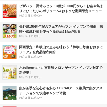
ピザハット夏休みセット3種が3,000円から！お盆や集ま
りにぴったりのボリューム&おトクな期間限定メニュー
08月03日 13時00分
長野県150周年記念フェアがセブン-イレブンで開催 味
噌や伝統野菜を使った新商品21品が登場
08月04日 11時30分
関西限定！和歌山の恵みを味わう『和歌山毎度おおきに
フェア』全商品徹底紹介
08月03日 11時30分
氷結®mottainai 富良野メロンがセブン‐イレブン限定で
新登場！
08月03日 11時30分
虫が苦手な初心者も安心！PICA×アース製薬の虫ケアス
テーションで快適キャンプ体験
08月05日 11時30分