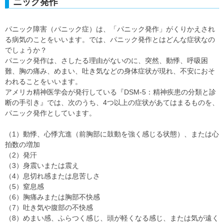
ニック発作
パニック障害（パニック症）は、「パニック発作」がくりかえされ
る病気のことをいいます。では、パニック発作とはどんな症状なの
でしょうか？
パニック発作は、さしたる理由がないのに、突然、動悸、呼吸困
難、胸の痛み、めまい、吐き気などの身体症状が現れ、不安におそ
われることをいいます。
アメリカ精神医学会が発行している『DSM-5：精神疾患の分類と診
断の手引き』では、次のうち、4つ以上の症状があてはまるものを、
パニック発作としています。
（1）動悸、心悸亢進（前胸部に鼓動を強く感じる状態）、または心
拍数の増加
（2）発汗
（3）身震いまたは震え
（4）息切れ感または息苦しさ
（5）窒息感
（6）胸痛みまたは胸部不快感
（7）吐き気や腹部の不快感
（8）めまい感、ふらつく感じ、頭が軽くなる感じ、または気が遠く