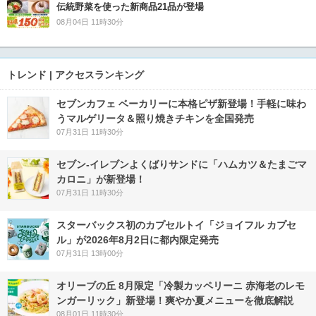
伝統野菜を使った新商品21品が登場
08月04日 11時30分
トレンド | アクセスランキング
セブンカフェ ベーカリーに本格ピザ新登場！手軽に味わ
うマルゲリータ＆照り焼きチキンを全国発売
07月31日 11時30分
セブン‐イレブンよくばりサンドに「ハムカツ＆たまごマ
カロニ」が新登場！
07月31日 11時30分
スターバックス初のカプセルトイ「ジョイフル カプセ
ル」が2026年8月2日に都内限定発売
07月31日 13時00分
オリーブの丘 8月限定「冷製カッペリーニ 赤海老のレモ
ンガーリック」新登場！爽やか夏メニューを徹底解説
08月01日 11時30分