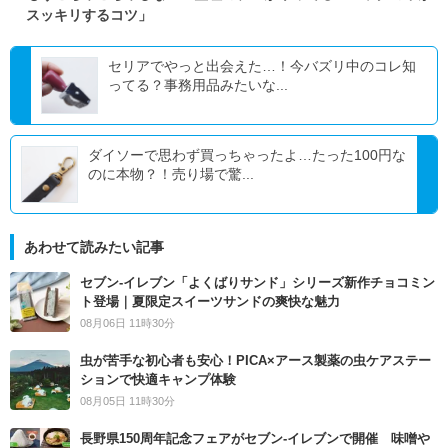
スッキリするコツ」
セリアでやっと出会えた…！今バズリ中のコレ知
ってる？事務用品みたいな...
ダイソーで思わず買っちゃったよ…たった100円な
のに本物？！売り場で驚...
あわせて読みたい記事
セブン‐イレブン「よくばりサンド」シリーズ新作チョコミン
ト登場｜夏限定スイーツサンドの爽快な魅力
08月06日 11時30分
虫が苦手な初心者も安心！PICA×アース製薬の虫ケアステー
ションで快適キャンプ体験
08月05日 11時30分
長野県150周年記念フェアがセブン-イレブンで開催 味噌や