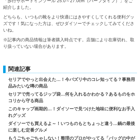
「歩行サポートインソール 25.0～27.0cm（ハーフタイプ）」をご
紹介しました。
どちらも、いつもの靴をより快適にはきやすくしてくれる便利グッ
ズです！気になった方は、ぜひダイソーでチェックしてみてくださ
いね。
※記事内の商品情報は筆者購入時点です。店舗により在庫切れ、取
り扱っていない場合があります。
関連記事
セリアでやっと出会えた…！今バズリ中のコレ知ってる？事務用
品みたいな噂の商品
セリアで売ってるジップ袋…何を入れるかわかる？あるものをホ
コリから守る商品
このキャップ画期的…！ダイソーで見つけた地味に便利なお手入
れグッズ
ダイソーでも買えるよ～！いつものもとちょっと違う…鍋の最後
に楽しむ定番グルメ
もうごちゃごちゃしない！整理のプロがやってる「バッグの中が