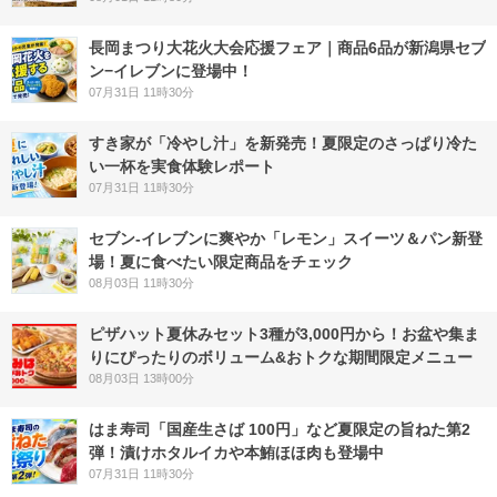
長岡まつり大花火大会応援フェア｜商品6品が新潟県セブ
ン−イレブンに登場中！
07月31日 11時30分
すき家が「冷やし汁」を新発売！夏限定のさっぱり冷た
い一杯を実食体験レポート
07月31日 11時30分
セブン‐イレブンに爽やか「レモン」スイーツ＆パン新登
場！夏に食べたい限定商品をチェック
08月03日 11時30分
ピザハット夏休みセット3種が3,000円から！お盆や集ま
りにぴったりのボリューム&おトクな期間限定メニュー
08月03日 13時00分
はま寿司「国産生さば 100円」など夏限定の旨ねた第2
弾！漬けホタルイカや本鮪ほほ肉も登場中
07月31日 11時30分