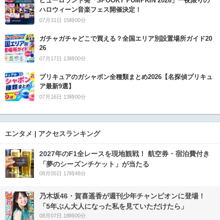
ピューロランド発「SPOOKY PUMPKIN 2026」一夜限りの
ハロウィーン音楽フェス開催決定！
07月31日 15時00分
ガチャガチャどこで買える？全国エリア別設置場所ガイド20
26
07月17日 13時00分
プリキュアのガシャポン全種類まとめ2026【名探偵プリキュ
ア最新9選】
07月16日 13時00分
エンタメ | アクセスランキング
2027年のF1全レースを現地観戦！ 航空券・宿泊費付き
「夢のシーズンチケット」が当たる
08月05日 17時48分
乃木坂46・賀喜遥香が週刊少年チャンピオンに登場！
「5年ぶん大人になった私を見ていただけたら」
08月07日 18時00分