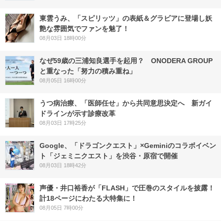
東雲うみ、「スピリッツ」の表紙＆グラビアに登場し妖
艶な雰囲気でファンを魅了！
08月03日 18時00分
なぜ59歳の三浦知良選手を起用？ ONODERA GROUP
と重なった「努力の積み重ね」
08月05日 16時00分
うつ病治療、「医師任せ」から共同意思決定へ 新ガイ
ドラインが示す診療改革
08月03日 17時25分
Google、「ドラゴンクエスト」×Geminiのコラボイベン
ト「ジェミニクエスト」を渋谷・原宿で開催
08月03日 18時42分
声優・井口裕香が「FLASH」で圧巻のスタイルを披露！
計18ページにわたる大特集に！
08月05日 7時00分