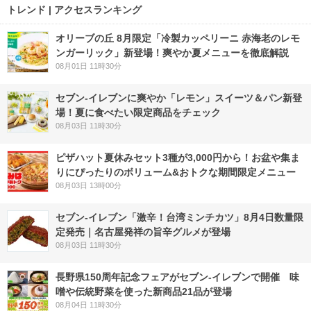
トレンド | アクセスランキング
オリーブの丘 8月限定「冷製カッペリーニ 赤海老のレモ
ンガーリック」新登場！爽やか夏メニューを徹底解説
08月01日 11時30分
セブン‐イレブンに爽やか「レモン」スイーツ＆パン新登
場！夏に食べたい限定商品をチェック
08月03日 11時30分
ピザハット夏休みセット3種が3,000円から！お盆や集ま
りにぴったりのボリューム&おトクな期間限定メニュー
08月03日 13時00分
セブン-イレブン「激辛！台湾ミンチカツ」8月4日数量限
定発売｜名古屋発祥の旨辛グルメが登場
08月03日 11時30分
長野県150周年記念フェアがセブン-イレブンで開催 味
噌や伝統野菜を使った新商品21品が登場
08月04日 11時30分