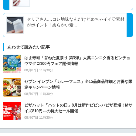
セリアさん…コレ地味なんだけどめちゃイイ♡素材
がポイント！柔らかい素...
あわせて読みたい記事
はま寿司「旨ねた夏祭り 第3弾」大葉ニンニク香るビンチョ
ウマグロ100円フェア開催情報
08月07日 11時30分
セブン‐イレブン「カレーフェス」全15品商品詳細とお得な限
定キャンペーン情報
08月07日 11時30分
ピザハット「ハットの日」8月は新作ビビンバピザ登場！Mサ
イズ810円～の特大セール開催
08月07日 11時30分