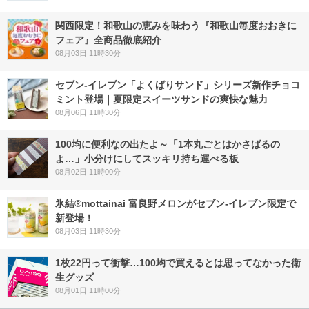
関西限定！和歌山の恵みを味わう『和歌山毎度おおきに
フェア』全商品徹底紹介
08月03日 11時30分
セブン‐イレブン「よくばりサンド」シリーズ新作チョコ
ミント登場｜夏限定スイーツサンドの爽快な魅力
08月06日 11時30分
100均に便利なの出たよ～「1本丸ごとはかさばるの
よ…」小分けにしてスッキリ持ち運べる板
08月02日 11時00分
氷結®mottainai 富良野メロンがセブン‐イレブン限定で
新登場！
08月03日 11時30分
1枚22円って衝撃…100均で買えるとは思ってなかった衛
生グッズ
08月01日 11時00分