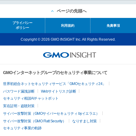
ページの先頭へ
プライバシー
利用規約
免責事項
ポリシー
Copyright © 2026 GMO INSIGHT Inc. All Rights Reserved.
GMOインターネットグループのセキュリティ事業について
世界初総合ネットセキュリティサービス「GMOセキュリティ24」
パスワード漏洩診断
Webサイトリスク診断
セキュリティ相談AIチャットボット
実在証明・盗聴対策
サイバー攻撃対策（GMOサイバーセキュリティ byイエラエ）
サイバー攻撃対策（GMO Flatt Security）
なりすまし対策
セキュリティ事業の軌跡