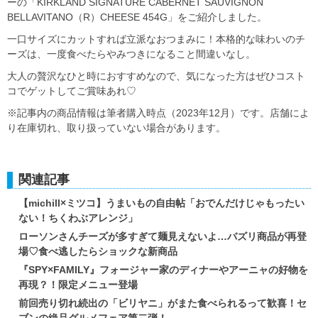
ーの「KIRKLAND SIGNATURE CABERNET SAUVIGNON
BELLAVITANO（R）CHEESE 454G」をご紹介しました。
一口サイズにカットすれば立派なおつまみに！本格的な味わいのチ
ーズは、一度食べたらやみつきになること間違いなし。
大人の贅沢なひと時におすすめなので、気になった方はぜひコスト
コでゲットしてご賞味あれ♡
※記事内の商品情報は筆者購入時点（2023年12月）です。店舗によ
り在庫切れ、取り扱っていない場合があります。
関連記事
【michill×ミツコ】うまいもの自由帖「おでんだけじゃもったい
ない！ちくわぶアレンジ」
ローソンさんチーズが多すぎて麺見えないよ…バズリ商品が再登
場♡食べ逃したらショックな新商品
『SPY×FAMILY』フォージャー家のディナーやアーニャの好物を
再現？！限定メニュー登場
前回売り切れ続出の「ビリヤニ」がまた食べられるって歓喜！セ
ブンの絶品グルメフェア第二弾！