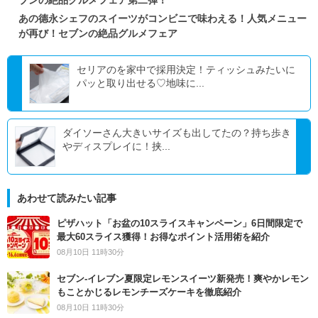
あの德永シェフのスイーツがコンビニで味わえる！人気メニュー
が再び！セブンの絶品グルメフェア
セリアのを家中で採用決定！ティッシュみたいに
パッと取り出せる♡地味に...
ダイソーさん大きいサイズも出してたの？持ち歩き
やディスプレイに！挟...
あわせて読みたい記事
ピザハット「お盆の10スライスキャンペーン」6日間限定で
最大60スライス獲得！お得なポイント活用術を紹介
08月10日 11時30分
セブン‐イレブン夏限定レモンスイーツ新発売！爽やかレモン
もことかじるレモンチーズケーキを徹底紹介
08月10日 11時30分