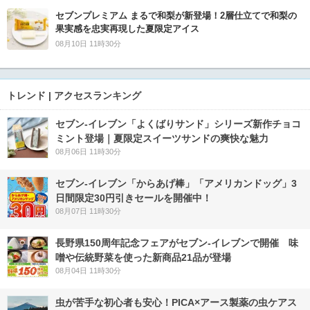
セブンプレミアム まるで和梨が新登場！2層仕立てで和梨の
果実感を忠実再現した夏限定アイス
08月10日 11時30分
トレンド | アクセスランキング
セブン‐イレブン「よくばりサンド」シリーズ新作チョコ
ミント登場｜夏限定スイーツサンドの爽快な魅力
08月06日 11時30分
セブン‐イレブン「からあげ棒」「アメリカンドッグ」3
日間限定30円引きセールを開催中！
08月07日 11時30分
長野県150周年記念フェアがセブン-イレブンで開催 味
噌や伝統野菜を使った新商品21品が登場
08月04日 11時30分
虫が苦手な初心者も安心！PICA×アース製薬の虫ケアス