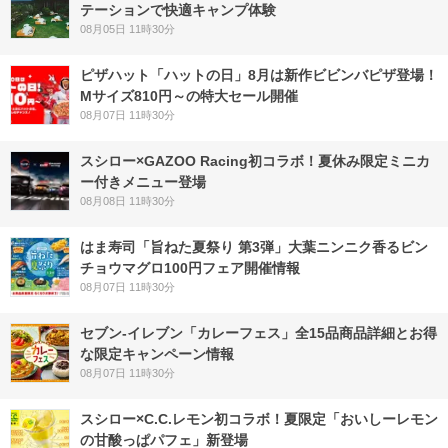
テーションで快適キャンプ体験
08月05日 11時30分
ピザハット「ハットの日」8月は新作ビビンバピザ登場！
Mサイズ810円～の特大セール開催
08月07日 11時30分
スシロー×GAZOO Racing初コラボ！夏休み限定ミニカ
ー付きメニュー登場
08月08日 11時30分
はま寿司「旨ねた夏祭り 第3弾」大葉ニンニク香るビン
チョウマグロ100円フェア開催情報
08月07日 11時30分
セブン‐イレブン「カレーフェス」全15品商品詳細とお得
な限定キャンペーン情報
08月07日 11時30分
スシロー×C.C.レモン初コラボ！夏限定「おいしーレモン
の甘酸っぱパフェ」新登場