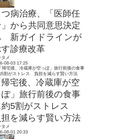
うつ病治療、「医師任
せ」から共同意思決定
へ 新ガイドラインが
示す診療改革
ンタメ
6-08-03 17:25
「帰宅後、冷蔵庫が空
っぽ」旅行前後の食事
に約5割がストレス
負担を減らす賢い方法
ンタメ
6-08-01 20:33