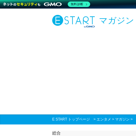
無料診断
マガジン
E START トップページ
>
エンタメ
>
マガジン
総合