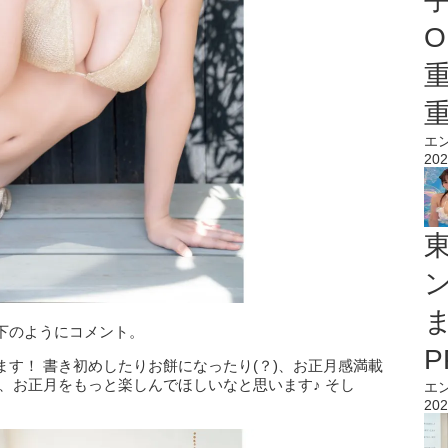
O
エ
202
下のようにコメント。
す！ 書き初めしたりお餅になったり(？)、お正月感満載
、お正月をもっと楽しんでほしいなと思います♪ そし
エ
202