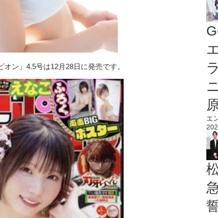
G
エ
ン」4.5号は12月28日に発売です。
エ
202