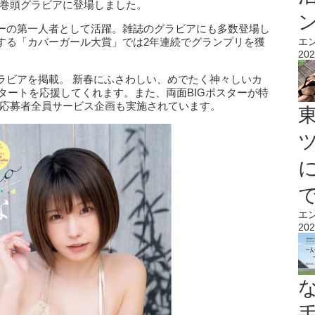
＆巻頭グラビアに登場しました。
ーの第一人者として活躍。雑誌のグラビアにも多数登場し
する「カバーガール大賞」では2年連続でグランプリを獲
エ
202
ラビアを掲載。 新春にふさわしい、めでたく神々しいカ
スタートを応援してくれます。また、両面BIGポスターが特
ド応募者全員サービス企画も実施されています。
エ
202