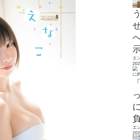
エ
202
エ
202