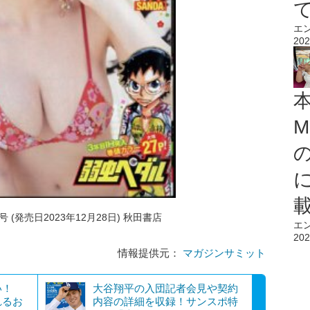
エ
202
M
 (発売日2023年12月28日) 秋田書店
エ
202
情報提供元：
マガジンサミット
たい！
大谷翔平の入団記者会見や契約
れるお
内容の詳細を収録！サンスポ特