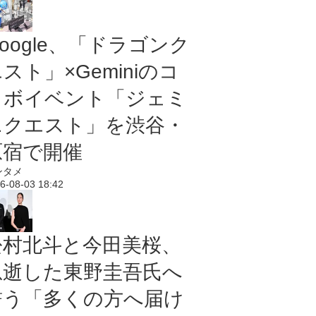
oogle、「ドラゴンク
スト」×Geminiのコ
ラボイベント「ジェミ
ニクエスト」を渋谷・
原宿で開催
ンタメ
6-08-03 18:42
松村北斗と今田美桜、
急逝した東野圭吾氏へ
誓う「多くの方へ届け