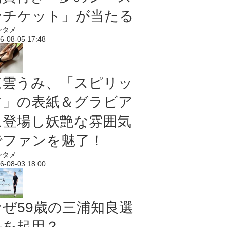
ンチケット」が当たる
ンタメ
6-08-05 17:48
東雲うみ、「スピリッ
ツ」の表紙＆グラビア
に登場し妖艶な雰囲気
でファンを魅了！
ンタメ
6-08-03 18:00
なぜ59歳の三浦知良選
手を起用？