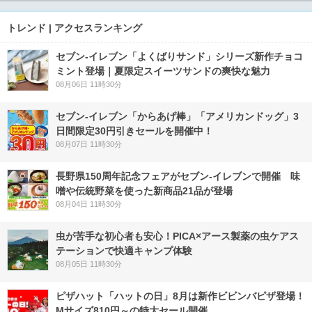
トレンド | アクセスランキング
セブン‐イレブン「よくばりサンド」シリーズ新作チョコ
ミント登場｜夏限定スイーツサンドの爽快な魅力
08月06日 11時30分
セブン‐イレブン「からあげ棒」「アメリカンドッグ」3
日間限定30円引きセールを開催中！
08月07日 11時30分
長野県150周年記念フェアがセブン-イレブンで開催 味
噌や伝統野菜を使った新商品21品が登場
08月04日 11時30分
虫が苦手な初心者も安心！PICA×アース製薬の虫ケアス
テーションで快適キャンプ体験
08月05日 11時30分
ピザハット「ハットの日」8月は新作ビビンバピザ登場！
Mサイズ810円～の特大セール開催