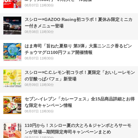
08月07日 11時30分
スシロー×GAZOO Racing初コラボ！夏休み限定ミニカ
ー付きメニュー登場
08月08日 11時30分
はま寿司「旨ねた夏祭り 第3弾」大葉ニンニク香るビン
チョウマグロ100円フェア開催情報
08月07日 11時30分
スシロー×C.C.レモン初コラボ！夏限定「おいしーレモン
の甘酸っぱパフェ」新登場
08月09日 11時30分
セブン‐イレブン「カレーフェス」全15品商品詳細とお得
な限定キャンペーン情報
08月07日 11時30分
110円から！スシロー夏の大とろ＆ジャンボとろサーモ
ンが登場―期間限定寿司キャンペーンまとめ
08月07日 11時30分