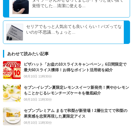
ダイソーさん外せるってまじか！ずっと使い捨て
覚悟でした…清潔に使える...
セリアでもっと人気出ても良いくらい！バズってな
いのが不思議…ちょっと...
あわせて読みたい記事
ピザハット「お盆の10スライスキャンペーン」6日間限定で
最大60スライス獲得！お得なポイント活用術を紹介
08月10日 11時30分
セブン‐イレブン夏限定レモンスイーツ新発売！爽やかレモン
もことかじるレモンチーズケーキを徹底紹介
08月10日 11時30分
セブンプレミアム まるで和梨が新登場！2層仕立てで和梨の
果実感を忠実再現した夏限定アイス
08月10日 11時30分