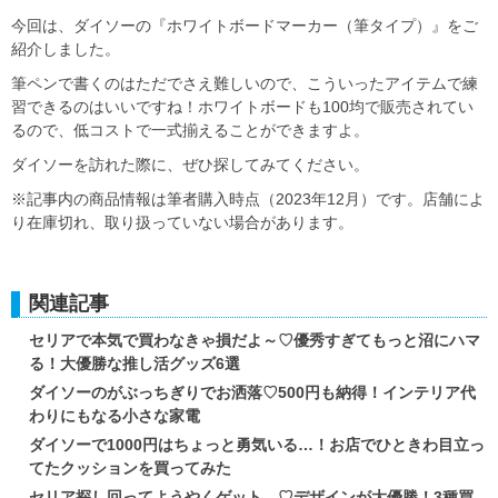
今回は、ダイソーの『ホワイトボードマーカー（筆タイプ）』をご
紹介しました。
筆ペンで書くのはただでさえ難しいので、こういったアイテムで練
習できるのはいいですね！ホワイトボードも100均で販売されてい
るので、低コストで一式揃えることができますよ。
ダイソーを訪れた際に、ぜひ探してみてください。
※記事内の商品情報は筆者購入時点（2023年12月）です。店舗によ
り在庫切れ、取り扱っていない場合があります。
関連記事
セリアで本気で買わなきゃ損だよ～♡優秀すぎてもっと沼にハマ
る！大優勝な推し活グッズ6選
ダイソーのがぶっちぎりでお洒落♡500円も納得！インテリア代
わりにもなる小さな家電
ダイソーで1000円はちょっと勇気いる…！お店でひときわ目立っ
てたクッションを買ってみた
セリア探し回ってようやくゲット…♡デザインが大優勝！3種買