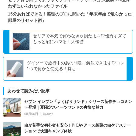
わずにいられなかったファイル
15分あればできる！整理のプロに聞いた「年末年始で散らかった
部屋のリセット術」
セリアで本気で買わなきゃ損だよ～♡優秀すぎて
もっと沼にハマる！大優勝...
ダイソーで旅行中のあの問題…解決できます♡コレ
1つで何かと使える！持ち...
あわせて読みたい記事
セブン‐イレブン「よくばりサンド」シリーズ新作チョコミン
ト登場｜夏限定スイーツサンドの爽快な魅力
08月06日 11時30分
虫が苦手な初心者も安心！PICA×アース製薬の虫ケアステー
ションで快適キャンプ体験