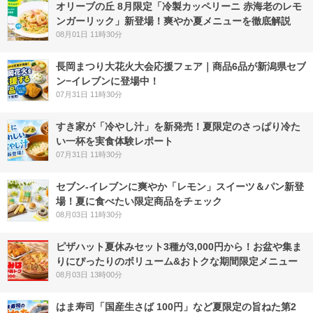
オリーブの丘 8月限定「冷製カッペリーニ 赤海老のレモ
ンガーリック」新登場！爽やか夏メニューを徹底解説
08月01日 11時30分
長岡まつり大花火大会応援フェア｜商品6品が新潟県セブ
ン−イレブンに登場中！
07月31日 11時30分
すき家が「冷やし汁」を新発売！夏限定のさっぱり冷た
い一杯を実食体験レポート
07月31日 11時30分
セブン‐イレブンに爽やか「レモン」スイーツ＆パン新登
場！夏に食べたい限定商品をチェック
08月03日 11時30分
ピザハット夏休みセット3種が3,000円から！お盆や集ま
りにぴったりのボリューム&おトクな期間限定メニュー
08月03日 13時00分
はま寿司「国産生さば 100円」など夏限定の旨ねた第2