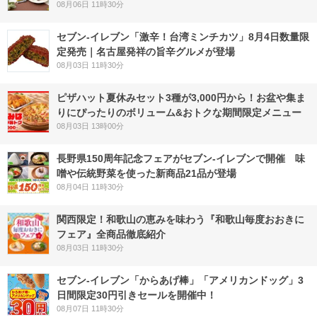
08月06日 11時30分
セブン-イレブン「激辛！台湾ミンチカツ」8月4日数量限
定発売｜名古屋発祥の旨辛グルメが登場
08月03日 11時30分
ピザハット夏休みセット3種が3,000円から！お盆や集ま
りにぴったりのボリューム&おトクな期間限定メニュー
08月03日 13時00分
長野県150周年記念フェアがセブン-イレブンで開催 味
噌や伝統野菜を使った新商品21品が登場
08月04日 11時30分
関西限定！和歌山の恵みを味わう『和歌山毎度おおきに
フェア』全商品徹底紹介
08月03日 11時30分
セブン‐イレブン「からあげ棒」「アメリカンドッグ」3
日間限定30円引きセールを開催中！
08月07日 11時30分