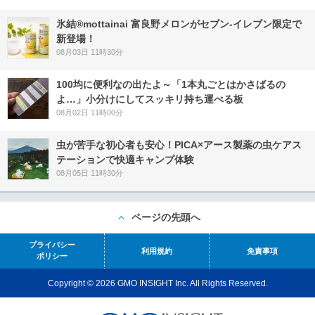
氷結®mottainai 富良野メロンがセブン‐イレブン限定で
新登場！
08月03日 11時30分
100均に便利なの出たよ～「1本丸ごとはかさばるの
よ…」小分けにしてスッキリ持ち運べる板
08月02日 11時00分
虫が苦手な初心者も安心！PICA×アース製薬の虫ケアス
テーションで快適キャンプ体験
08月05日 11時30分
ページの先頭へ
プライバシー
利用規約
免責事項
ポリシー
Copyright © 2026 GMO INSIGHT Inc. All Rights Reserved.