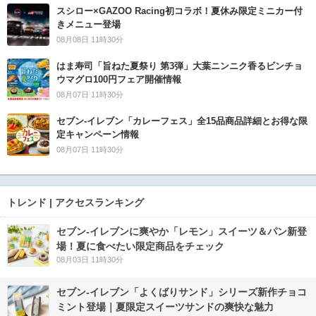
スシロー×GAZOO Racing初コラボ！夏休み限定ミニカー付
きメニュー登場
08月08日 11時30分
はま寿司「旨ねた夏祭り 第3弾」大葉ニンニク香るビンチョ
ウマグロ100円フェア開催情報
08月07日 11時30分
セブン‐イレブン「カレーフェス」全15品商品詳細とお得な限
定キャンペーン情報
08月07日 11時30分
トレンド | アクセスランキング
セブン‐イレブンに爽やか「レモン」スイーツ＆パン新登
場！夏に食べたい限定商品をチェック
08月03日 11時30分
セブン‐イレブン「よくばりサンド」シリーズ新作チョコ
ミント登場｜夏限定スイーツサンドの爽快な魅力