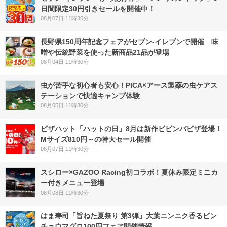
日間限定30円引きセールを開催中！
08月07日 11時30分
長野県150周年記念フェアがセブン-イレブンで開催 味
噌や伝統野菜を使った新商品21品が登場
08月04日 11時30分
虫が苦手な初心者も安心！PICA×アース製薬の虫ケアス
テーションで快適キャンプ体験
08月05日 11時30分
ピザハット「ハットの日」8月は新作ビビンバピザ登場！
Mサイズ810円～の特大セール開催
08月07日 11時30分
スシロー×GAZOO Racing初コラボ！夏休み限定ミニカ
ー付きメニュー登場
08月08日 11時30分
はま寿司「旨ねた夏祭り 第3弾」大葉ニンニク香るビン
チョウマグロ100円フェア開催情報