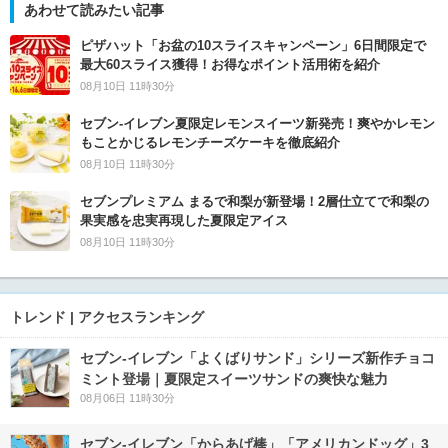
あわせて読みたい記事
ピザハット「お盆の10スライスキャンペーン」6日間限定で
最大60スライス獲得！お得なポイント活用術を紹介
08月10日 11時30分
セブン‐イレブン夏限定レモンスイーツ新発売！爽やかレモン
もことかじるレモンチーズケーキを徹底紹介
08月10日 11時30分
セブンプレミアム まるで和梨が新登場！2層仕立てで和梨の
果実感を忠実再現した夏限定アイス
08月10日 11時30分
トレンド | アクセスランキング
セブン‐イレブン「よくばりサンド」シリーズ新作チョコ
ミント登場｜夏限定スイーツサンドの爽快な魅力
08月06日 11時30分
セブン‐イレブン「からあげ棒」「アメリカンドッグ」3