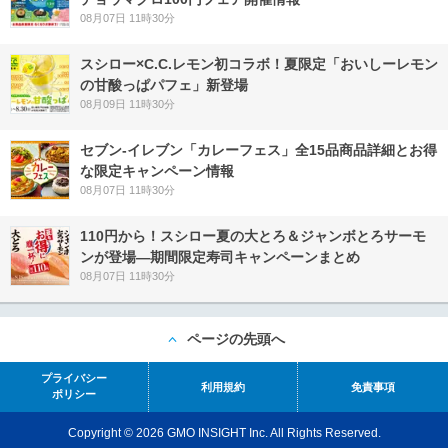
08月07日 11時30分
スシロー×C.C.レモン初コラボ！夏限定「おいしーレモン
の甘酸っぱパフェ」新登場
08月09日 11時30分
セブン‐イレブン「カレーフェス」全15品商品詳細とお得
な限定キャンペーン情報
08月07日 11時30分
110円から！スシロー夏の大とろ＆ジャンボとろサーモ
ンが登場―期間限定寿司キャンペーンまとめ
08月07日 11時30分
ページの先頭へ
プライバシー
利用規約
免責事項
ポリシー
Copyright © 2026 GMO INSIGHT Inc. All Rights Reserved.