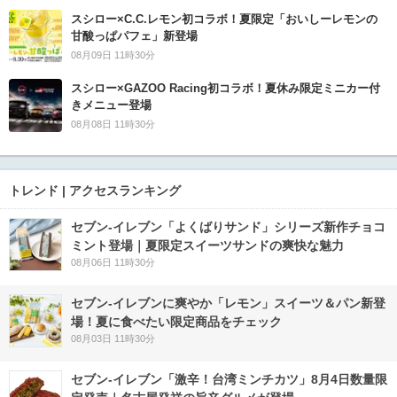
スシロー×C.C.レモン初コラボ！夏限定「おいしーレモンの
甘酸っぱパフェ」新登場
08月09日 11時30分
スシロー×GAZOO Racing初コラボ！夏休み限定ミニカー付
きメニュー登場
08月08日 11時30分
トレンド | アクセスランキング
セブン‐イレブン「よくばりサンド」シリーズ新作チョコ
ミント登場｜夏限定スイーツサンドの爽快な魅力
08月06日 11時30分
セブン‐イレブンに爽やか「レモン」スイーツ＆パン新登
場！夏に食べたい限定商品をチェック
08月03日 11時30分
セブン-イレブン「激辛！台湾ミンチカツ」8月4日数量限