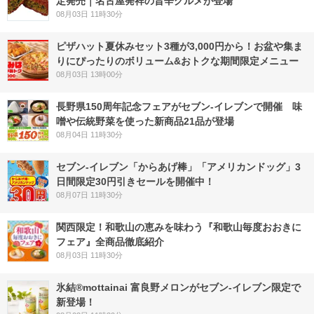
定発売｜名古屋発祥の旨辛グルメが登場
08月03日 11時30分
ピザハット夏休みセット3種が3,000円から！お盆や集ま
りにぴったりのボリューム&おトクな期間限定メニュー
08月03日 13時00分
長野県150周年記念フェアがセブン-イレブンで開催 味
噌や伝統野菜を使った新商品21品が登場
08月04日 11時30分
セブン‐イレブン「からあげ棒」「アメリカンドッグ」3
日間限定30円引きセールを開催中！
08月07日 11時30分
関西限定！和歌山の恵みを味わう『和歌山毎度おおきに
フェア』全商品徹底紹介
08月03日 11時30分
氷結®mottainai 富良野メロンがセブン‐イレブン限定で
新登場！