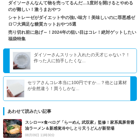
ダイソーさんなんて物を売ってるんだ…1度封を開けるとやめる
のが難しい！激うまおやつ
シャトレーゼがダイエット中の強い味方！美味しいのに罪悪感ゼ
ロ♡大満足な糖質カットおやつ5選
売り切れ前に急げ～！2024年の狙い目はコレ！絶対ゲットしたい
福袋特集
ダイソーさんスリット入れたの天才じゃない？！
作った人に拍手したくな...
セリアさんコレ本当に100円ですか…？他とは素材
が全然違う！買うしかな...
あわせて読みたい記事
スシロー×食べログ「らーめん 武双家」監修！家系風豚骨醤
油ラーメン＆新感覚冷やしとり天うどんが新登場
08月09日 11時30分