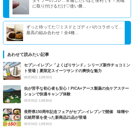
ダイソーのコレ…常備したいほど便利です！先端
に取り付けるだけ♡使い勝...
ずっと待ってた♡ミスドとゴディバのコラボって…
最高の組み合わせ！全4種...
あわせて読みたい記事
セブン‐イレブン「よくばりサンド」シリーズ新作チョコミン
ト登場｜夏限定スイーツサンドの爽快な魅力
08月06日 11時30分
虫が苦手な初心者も安心！PICA×アース製薬の虫ケアステー
ションで快適キャンプ体験
08月05日 11時30分
長野県150周年記念フェアがセブン-イレブンで開催 味噌や
伝統野菜を使った新商品21品が登場
08月04日 11時30分