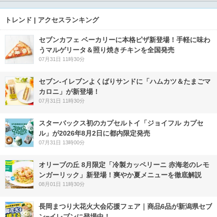
トレンド | アクセスランキング
セブンカフェ ベーカリーに本格ピザ新登場！手軽に味わ
うマルゲリータ＆照り焼きチキンを全国発売
07月31日 11時30分
セブン‐イレブンよくばりサンドに「ハムカツ＆たまごマ
カロニ」が新登場！
07月31日 11時30分
スターバックス初のカプセルトイ「ジョイフル カプセ
ル」が2026年8月2日に都内限定発売
07月31日 13時00分
オリーブの丘 8月限定「冷製カッペリーニ 赤海老のレモ
ンガーリック」新登場！爽やか夏メニューを徹底解説
08月01日 11時30分
長岡まつり大花火大会応援フェア｜商品6品が新潟県セブ
ン−イレブンに登場中！