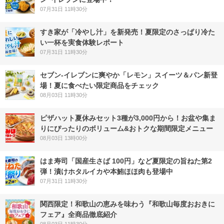
07月31日 11時30分
すき家が「冷やし汁」を新発売！夏限定のさっぱり冷た
い一杯を実食体験レポート
07月31日 11時30分
セブン‐イレブンに爽やか「レモン」スイーツ＆パン新登
場！夏に食べたい限定商品をチェック
08月03日 11時30分
ピザハット夏休みセット3種が3,000円から！お盆や集ま
りにぴったりのボリューム&おトクな期間限定メニュー
08月03日 13時00分
はま寿司「国産生さば 100円」など夏限定の旨ねた第2
弾！漬けホタルイカや本鮪ほほ肉も登場中
07月31日 11時30分
関西限定！和歌山の恵みを味わう『和歌山毎度おおきに
フェア』全商品徹底紹介
08月03日 11時30分